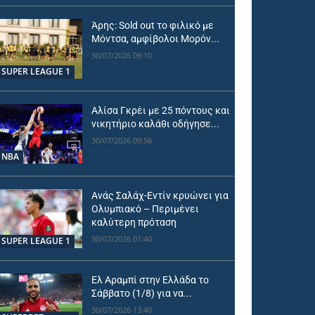
Άρης: Sold out το φιλικό με
Μόντσα, αμφίβολοι Μορόν...
30/07/2026 09:10
SUPER LEAGUE 1
Αλίσα Γκρέι με 25 πόντους και
νικητήριο καλάθι οδήγησε...
30/07/2026 09:56
NBA
Ανάς Σαλάχ-Εντίν κρυώνει για
Ολυμπιακό – Περιμένει
καλύτερη πρόταση
30/07/2026 01:40
SUPER LEAGUE 1
Ελ Αραμπί στην Ελλάδα το
Σάββατο (1/8) για να...
30/07/2026 13:40