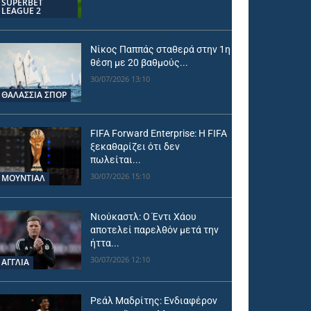
SUPERBET
LEAGUE 2
Νίκος Παππάς σταθερά στην 1η
θέση με 20 βαθμούς...
30/07/2026 13:10
ΘΑΛΆΣΣΙΑ ΣΠΟΡ
FIFA Forward Enterprise: Η FIFA
ξεκαθαρίζει ότι δεν
πωλείται...
30/07/2026 15:10
ΜΟΥΝΤΙΆΛ
Νιούκαστλ: Ο Έντι Χάου
αποτελεί παρελθόν μετά την
ήττα...
30/07/2026 12:10
ΑΓΓΛΙΑ
Ρεάλ Μαδρίτης: Ενδιαφέρον