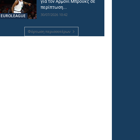
για τον Άρμονι Μπρουκς σε
περίπτωση...
30/07/2026 10:42
EUROLEAGUE
Φόρτωση περισσοτέρων