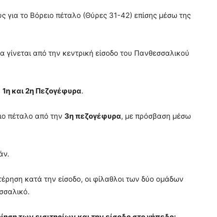
υς για το Βόρειο πέταλο (Θύρες 31-42) επίσης μέσω της
α γίνεται από την κεντρική είσοδο του Πανθεσσαλικού
ν
1η και 2η Πεζογέφυρα
.
ειο πέταλο από την
3η πεζογέφυρα
, με πρόσβαση μέσω
άν.
έρηση κατά την είσοδο, οι φίλαθλοι των δύο ομάδων
σσαλικό.
ηση των εισιτηρίων και την είσοδο στο γήπεδο: