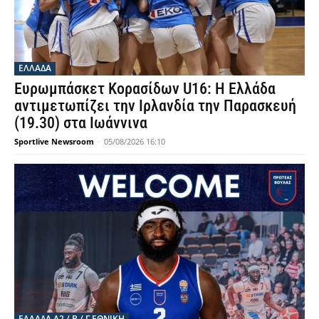
ΕΛΛΑΔΑ
Ευρωμπάσκετ Κορασίδων U16: Η Ελλάδα
αντιμετωπίζει την Ιρλανδία την Παρασκευή
(19.30) στα Ιωάννινα
Sportlive Newsroom
-
05/08/2026 16:10
ΕΛΛΆΔΑ Α2 / Β / Γ ΕΘΝΙΚΉ