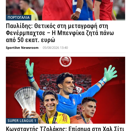
ΠΟΡΤΟΓΑΛΙΑ
Παυλίδης: Θετικός στη μεταγραφή στη
Φενέρμπαχτσε – Η Μπενφίκα ζητά πάνω
από 50 εκατ. ευρώ
Sportlive Newsroom
-
05/08/2026 13:40
SUPER LEAGUE 1
Κωνσταντής Τζολάκης: Επίσημα στη Χαλ Σίτι