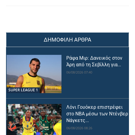
ΔΗΜΟΦΙΛΗ ΑΡΘΡΑ
Ράφα Μιρ: Δανεικός στον
Άρη από τη Σεβίλλη για...
06/08/2026 07:40
SUPER LEAGUE 1
Λόνι Γουόκερ επιστρέφει
στο NBA μέσω των Ντένβερ
Νάγκετς...
06/08/2026 08:26