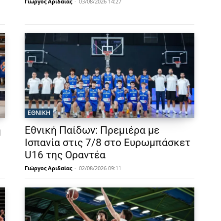
Γιώργος Αριδαίας
-
03/08/2026 14:27
ΕΘΝΙΚΉ
ή
Εθνική Παίδων: Πρεμιέρα με
Ισπανία στις 7/8 στο Ευρωμπάσκετ
U16 της Οραντέα
Γιώργος Αριδαίας
-
02/08/2026 09:11