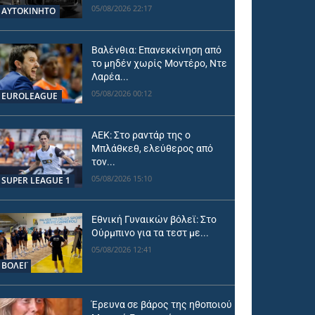
05/08/2026 22:17
ΑΥΤΟΚΙΝΗΤΟ
Βαλένθια: Επανεκκίνηση από
το μηδέν χωρίς Μοντέρο, Ντε
Λαρέα...
05/08/2026 00:12
EUROLEAGUE
ΑΕΚ: Στο ραντάρ της ο
Μπλάθκεθ, ελεύθερος από
τον...
05/08/2026 15:10
SUPER LEAGUE 1
Εθνική Γυναικών βόλεϊ: Στο
Ούρμπινο για τα τεστ με...
05/08/2026 12:41
ΒΟΛΕΪ
Έρευνα σε βάρος της ηθοποιού