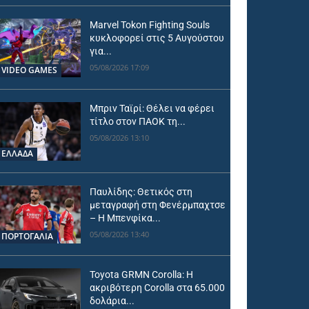
Marvel Tokon Fighting Souls
κυκλοφορεί στις 5 Αυγούστου
για...
05/08/2026 17:09
VIDEO GAMES
Μπριν Ταϊρί: Θέλει να φέρει
τίτλο στον ΠΑΟΚ τη...
05/08/2026 13:10
ΕΛΛΑΔΑ
Παυλίδης: Θετικός στη
μεταγραφή στη Φενέρμπαχτσε
– Η Μπενφίκα...
05/08/2026 13:40
ΠΟΡΤΟΓΑΛΙΑ
Toyota GRMN Corolla: Η
ακριβότερη Corolla στα 65.000
δολάρια...