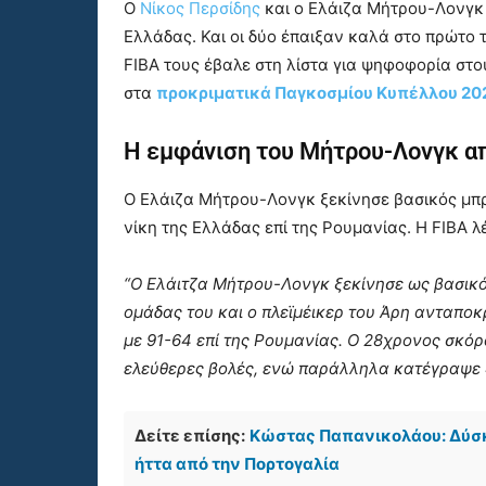
Ο
Νίκος Περσίδης
και ο Ελάιζα Μήτρου-Λονγκ
Ελλάδας. Και οι δύο έπαιξαν καλά στο πρώτο τ
FIBA τους έβαλε στη λίστα για ψηφοφορία στ
στα
προκριματικά Παγκοσμίου Κυπέλλου 20
Η εμφάνιση του Μήτρου-Λονγκ α
Ο Ελάιζα Μήτρου-Λονγκ ξεκίνησε βασικός μπρ
νίκη της Ελλάδας επί της Ρουμανίας. Η FIBA λέε
“Ο Ελάιτζα Μήτρου-Λονγκ ξεκίνησε ως βασικό
ομάδας του και ο πλεϊμέικερ του Άρη ανταποκ
με 91-64 επί της Ρουμανίας. Ο 28χρονος σκόρα
ελεύθερες βολές, ενώ παράλληλα κατέγραψε 4 
Δείτε επίσης:
Κώστας Παπανικολάου: Δύσκο
ήττα από την Πορτογαλία