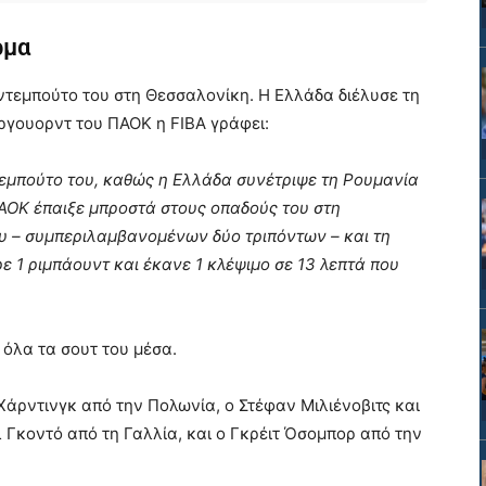
ρμα
ντεμπούτο του στη Θεσσαλονίκη. Η Ελλάδα διέλυσε τη
όργουορντ του ΠΑΟΚ η FIBA γράφει:
τεμπούτο του, καθώς η Ελλάδα συνέτριψε τη Ρουμανία
ΠΑΟΚ έπαιξε μπροστά στους οπαδούς του στη
ου – συμπεριλαμβανομένων δύο τριπόντων – και τη
ρε 1 ριμπάουντ και έκανε 1 κλέψιμο σε 13 λεπτά που
 όλα τα σουτ του μέσα.
 Χάρντινγκ από την Πολωνία, ο Στέφαν Μιλιένοβιτς και
λ Γκοντό από τη Γαλλία, και ο Γκρέιτ Όσομπορ από την