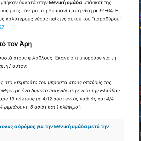
 μπήκαν δυνατά στην
Εθνική ομάδα
μπάσκετ της
ους ματς κόντρα στη Ρουμανία, στη νίκη με 91-64. Η
ους καλύτερους νέους παίκτες αυτού του “παραθύρου”
27
.
πό τον Άρη
οστά στους φιλάθλους. Έκανε ό,τι μπορούσε για τη
ι γι’ αυτόν:
ς στο ντεμπούτο του μπροστά στους οπαδούς της
ρίθηκε με ένα δυνατό παιχνίδι στην νίκη της Ελλάδας
ρε 13 πόντους με 4/12 σουτ εντός παιδιάς και 4/4
ριμπάουντ, 6 ασίστ και 1 κλέψιμο”.
λος ο δρόμος για την Εθνική ομάδα μετά την