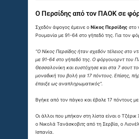
Ο Περσίδης από τον ΠΑΟΚ σε φό
Σχεδόν άψογος έμεινε ο
Νίκος Περσίδης
στο 
Ρουμανία με 91-64 στο γήπεδό της. Για τον φ
“Ο Νίκος Περσίδης ήταν σχεδόν τέλειος στο ν
με 91-64 στο γήπεδό της. Ο φόργουορντ του 
Θεσσαλονίκη και ευστόχησε και στα 7 σουτ τ
μοναδική του βολή για 17 πόντους. Επίσης, πή
έπαιξε ως αναπληρωματικός”.
Βγήκε από τον πάγκο και έβαλε 17 πόντους με
Οι άλλοι που μπήκαν στη λίστα είναι ο Τζέρικ
ο Νικολά Τανάσκοβιτς από τη Σερβία, ο Λιονέ
Ισπανία.