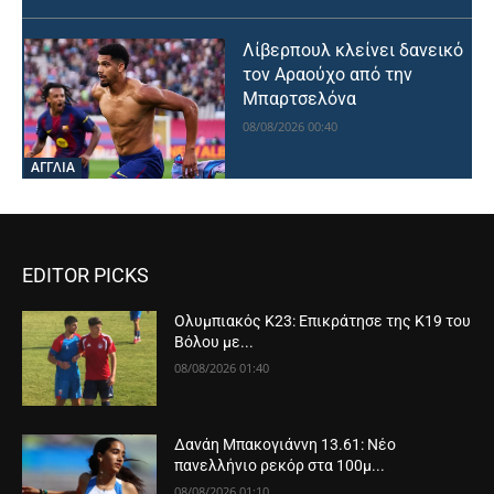
Λίβερπουλ κλείνει δανεικό
τον Αραούχο από την
Μπαρτσελόνα
08/08/2026 00:40
ΑΓΓΛΙΑ
EDITOR PICKS
Ολυμπιακός Κ23: Επικράτησε της Κ19 του
Βόλου με...
08/08/2026 01:40
Δανάη Μπακογιάννη 13.61: Νέο
πανελλήνιο ρεκόρ στα 100μ...
08/08/2026 01:10