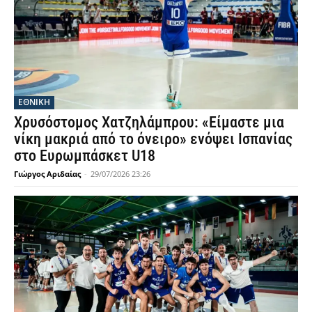
ΕΘΝΙΚΉ
Χρυσόστομος Χατζηλάμπρου: «Είμαστε μια
νίκη μακριά από το όνειρο» ενόψει Ισπανίας
στο Ευρωμπάσκετ U18
Γιώργος Αριδαίας
-
29/07/2026 23:26