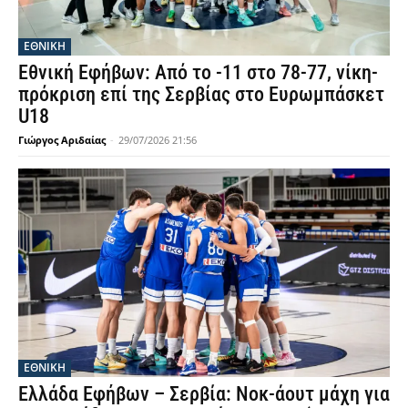
ΕΘΝΙΚΉ
Εθνική Εφήβων: Από το -11 στο 78-77, νίκη-
πρόκριση επί της Σερβίας στο Ευρωμπάσκετ
U18
Γιώργος Αριδαίας
-
29/07/2026 21:56
ΕΘΝΙΚΉ
Ελλάδα Εφήβων – Σερβία: Νοκ-άουτ μάχη για