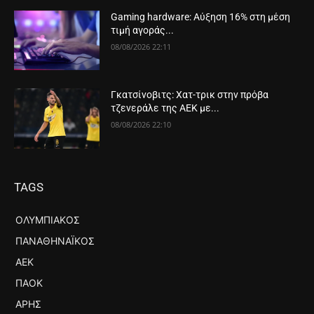
Gaming hardware: Αύξηση 16% στη μέση
τιμή αγοράς...
08/08/2026 22:11
Γκατσίνοβιτς: Χατ-τρικ στην πρόβα
τζενεράλε της ΑΕΚ με...
08/08/2026 22:10
TAGS
ΟΛΥΜΠΙΑΚΌΣ
ΠΑΝΑΘΗΝΑΪΚΌΣ
ΑΕΚ
ΠΑΟΚ
ΆΡΗΣ