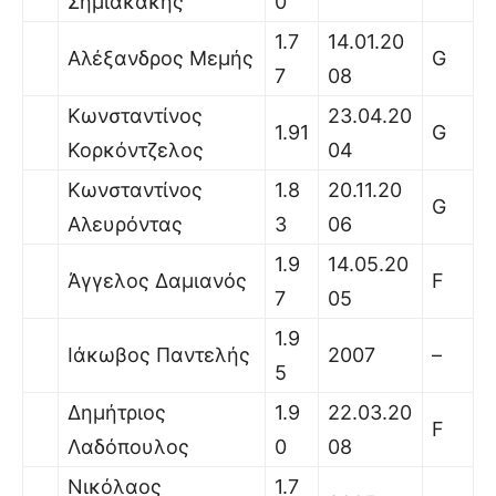
Σημιακάκης
0
1.7
14.01.20
Αλέξανδρος Μεμής
G
7
08
Κωνσταντίνος
23.04.20
1.91
G
Κορκόντζελος
04
Κωνσταντίνος
1.8
20.11.20
G
Αλευρόντας
3
06
1.9
14.05.20
Άγγελος Δαμιανός
F
7
05
1.9
Ιάκωβος Παντελής
2007
–
5
Δημήτριος
1.9
22.03.20
F
Λαδόπουλος
0
08
Νικόλαος
1.7