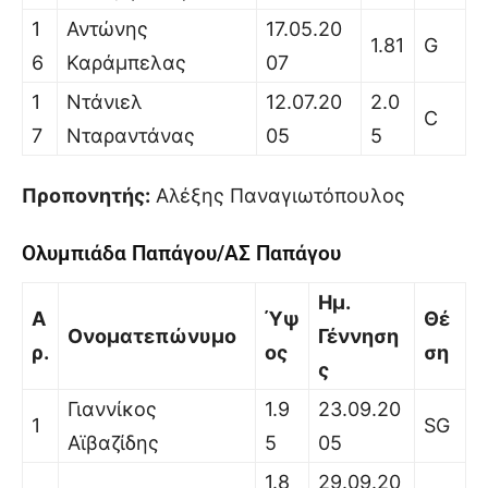
1
Αντώνης
17.05.20
1.81
G
6
Καράμπελας
07
1
Ντάνιελ
12.07.20
2.0
C
7
Νταραντάνας
05
5
Προπονητής:
Αλέξης Παναγιωτόπουλος
Ολυμπιάδα Παπάγου/ΑΣ Παπάγου
Ημ.
Α
Ύψ
Θέ
Ονοματεπώνυμο
Γέννηση
ρ.
ος
ση
ς
Γιαννίκος
1.9
23.09.20
1
SG
Αϊβαζίδης
5
05
1.8
29.09.20