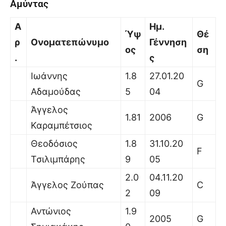
Αμύντας
Α
Ημ.
Ύψ
Θέ
ρ
Ονοματεπώνυμο
Γέννηση
ος
ση
.
ς
Ιωάννης
1.8
27.01.20
G
Αδαμούδας
5
04
Άγγελος
1.81
2006
G
Καραμπέτσιος
Θεοδόσιος
1.8
31.10.20
F
Τσιλιμπάρης
9
05
2.0
04.11.20
Άγγελος Ζούπας
C
2
09
Αντώνιος
1.9
2005
G