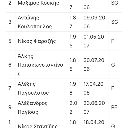
2
Μάξιμος Κουκής
SG
7
06
Αντώνης
1.8
09.09.20
3
SG
Κουλόπουλος
7
06
1.9
01.05.20
5
Νίκος Φαραζής
F
5
07
Άλκης
1.8
30.07.20
6
Παπακωνσταντίνο
G
5
06
υ
Αλέξης
1.9
17.04.20
7
F
Παγουλάτος
8
08
Αλέξανδρος
2.0
23.06.20
9
PF
Παγίδας
2
07
1
1.8
18.04.20
Νίκος Σταντίδης
G