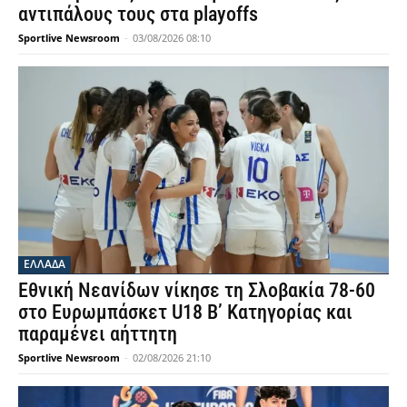
αντιπάλους τους στα playoffs
Sportlive Newsroom
-
03/08/2026 08:10
ΕΛΛΑΔΑ
Εθνική Νεανίδων νίκησε τη Σλοβακία 78-60
στο Ευρωμπάσκετ U18 Β’ Κατηγορίας και
παραμένει αήττητη
Sportlive Newsroom
-
02/08/2026 21:10