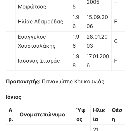
2005
–
Μοιρώτσος
5
1.9
15.09.20
Ηλίας Αδαμούδας
F
6
06
Ευάγγελος
1.9
28.01.20
C
Χουστουλάκης
6
03
1.9
17.01.200
Ιάσονας Σιταράς
F
8
6
Προπονητής:
Παναγιώτης Κουκουνιάς
Ιόνιος
Α
Ύψ
Ηλικ
Θέσ
Ονοματεπώνυμο
ρ.
ος
ία
η
21