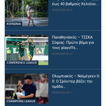
έως 40 βαθμούς Κελσίου...
05/08/2026 08:35
ΚΟΙΝΩΝΙΑ
Παναθηναϊκός – ΤΣΣΚΑ
Σόφιας: Πρώτο βήμα για
τους playoffs...
05/08/2026 08:10
CONFERENCE LEAGUE
Ολυμπιακός – Ναϊμέγκεν 0-
0: Ο Σρόιντερ βάζει την
ομάδα...
05/08/2026 00:11
CHAMPIONS LEAGUE