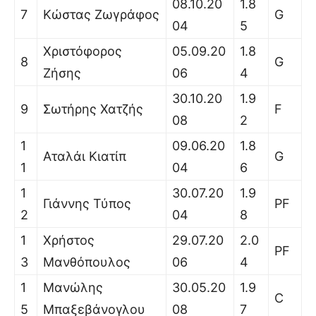
08.10.20
1.8
7
Κώστας Ζωγράφος
G
04
5
Χριστόφορος
05.09.20
1.8
8
G
Ζήσης
06
4
30.10.20
1.9
9
Σωτήρης Χατζής
F
08
2
1
09.06.20
1.8
Αταλάι Κιατίπ
G
1
04
6
1
30.07.20
1.9
Γιάννης Τύπος
PF
2
04
8
1
Χρήστος
29.07.20
2.0
PF
3
Μανθόπουλος
06
4
1
Μανώλης
30.05.20
1.9
C
5
Μπαξεβάνογλου
08
7