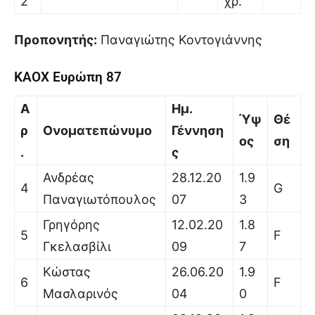
2
χρ.
Προπονητής:
Παναγιώτης Κοντογιάννης
ΚΑΟΧ Ευρώπη 87
Α
Ημ.
Ύψ
Θέ
ρ
Ονοματεπώνυμο
Γέννηση
ος
ση
.
ς
Ανδρέας
28.12.20
1.9
4
G
Παναγιωτόπουλος
07
3
Γρηγόρης
12.02.20
1.8
5
F
Γκελασβίλι
09
7
Κώστας
26.06.20
1.9
6
F
Μασλαρινός
04
0