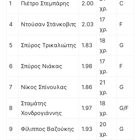
1
Πιέτρο Στεμπάρης
2.00
C
χρ.
17
4
Ντούσαν Στάνκοβιτς
2.03
F
χρ.
18
5
Σπύρος Τρικαλιώτης
1.83
G
χρ.
17
6
Σπύρος Νιάκας
1.98
F
χρ.
21
7
Νίκος Σπίνουλας
1.86
G
χρ.
Σταμάτης
18
8
1.97
G/F
Χονδρογιάννης
χρ.
20
9
Φίλιππος Βαζούκης
1.93
G
χρ.