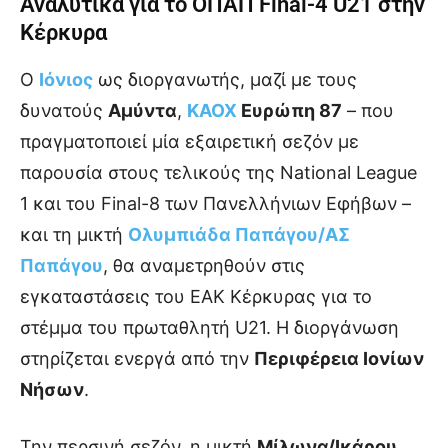
Αναλυτικά για το ΟΠΑΠ Final-4 U21 στην
Κέρκυρα
Ο
Ιόνιος
ως διοργανωτής, μαζί με τους
δυνατούς
Αμύντα
,
ΚΑΟΧ
Ευρώπη 87
– που
πραγματοποιεί μία εξαιρετική σεζόν με
παρουσία στους τελικούς της National League
1 και του Final-8 των Πανελλήνιων Εφήβων –
και τη μικτή
Ολυμπιάδα Παπάγου/ΑΣ
Παπάγου
, θα αναμετρηθούν στις
εγκαταστάσεις του ΕΑΚ Κέρκυρας για το
στέμμα του πρωταθλητή U21. Η διοργάνωση
στηρίζεται ενεργά από την
Περιφέρεια Ιονίων
Νήσων
.
Την περσινή σεζόν, η μικτή
Μίλωνα/Ικάρου