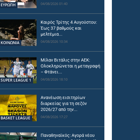
04/08/2026 01:40
ΕΥΡΩΠΗ
Καιρός Τρίτης 4 Αυγούστου:
Έως 37 βαθμούς και
μελτέμια...
04/08/2026 10:34
ΚΟΙΝΩΝΙΑ
Μίλαν Βιτάλις στην ΑΕΚ:
Ολοκληρώνεται η μεταγραφή
– Φτάνει...
04/08/2026 18:10
SUPER LEAGUE 1
Ανανέωση εισιτηρίων
διαρκείας για τη σεζόν
2026/27 από την...
04/08/2026 17:27
BASKET LEAGUE
Παναθηναϊκός: Αγορά νέου