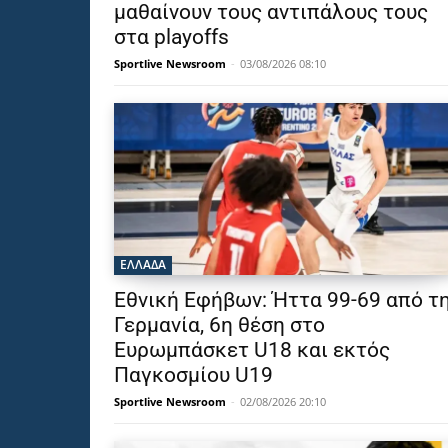
μαθαίνουν τους αντιπάλους τους
στα playoffs
Sportlive Newsroom
-
03/08/2026 08:10
ΕΛΛΑΔΑ
Εθνική Εφήβων: Ήττα 99-69 από τ
Γερμανία, 6η θέση στο
Ευρωμπάσκετ U18 και εκτός
Παγκοσμίου U19
Sportlive Newsroom
-
02/08/2026 20:10