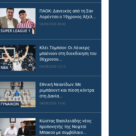
ΠΑΟΚ: Δανεικός από τη Σαν
Λορέντσο ο 19χρονος Άξελ...
04/08/2026 08:40
SUPER LEAGUE 1
Κλέι Τόμπσον: Οι Λέικερς
μπαίνουν στη διεκδίκηση του
36χρονου...
04/08/2026 12:12
NBA
Εθνική Νεανίδων: Με
ριμπάουντ και πίεση κόντρα
στη Δανία...
04/08/2026 10:42
ΓΥΝΑΙΚΩΝ
Κώστας Βασιλειάδης νέος
προπονητής της Νεφτσί
Μπακού με συμβόλαιο...