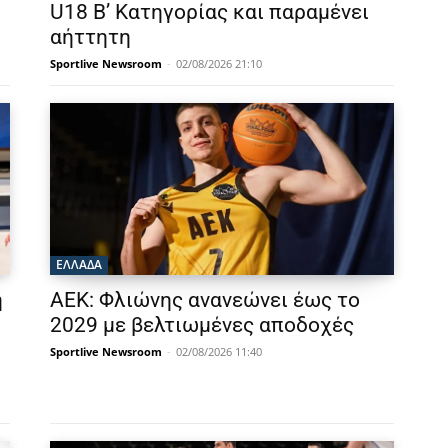
U18 Β’ Κατηγορίας και παραμένει
αήττητη
Sportlive Newsroom
-
02/08/2026 21:10
ΕΛΛΑΔΑ
η
ΑΕΚ: Φλιώνης ανανεώνει έως το
2029 με βελτιωμένες αποδοχές
Sportlive Newsroom
-
02/08/2026 11:40