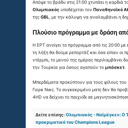
Απόψε το βράδυ στις 21:00 χτυπάει η καρδιά τ
Ολυμπιακός
υποδέχεται τον
Παναθηναϊκό 
της
GBL
, με την κάλυψη να αναλαμβάνει η δ
Πλούσιο πρόγραμμα με δράση απ
Η ΕΡΤ ανοίγει το πρόγραμμα από τις 20:00 με 
τη λήξη θα δούμε ρεπορτάζ και όσα είπαν οι 
ντέρμπι, το μενού της ημέρας περιλαμβάνει δυ
την Τουρκία για όσους αγαπούν το
μπάσκετ
.
Μπερδέματα προκύπτουν για τους φίλους του 
Γιορκ Νικς. Το συγκεκριμένο ματς δεν θα πρ
4HD να δείχνει το παιχνίδι σε μαγνητοσκόπηση
Δείτε επίσης:
Ολυμπιακός - Ναϊμέγκεν: Ο Τ
προκριματικό του Champions League