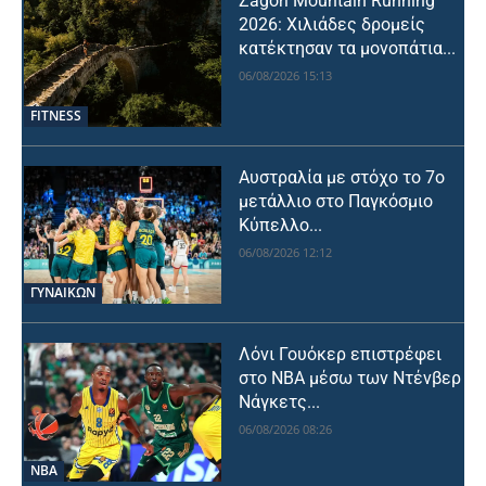
Zagori Mountain Running
2026: Χιλιάδες δρομείς
κατέκτησαν τα μονοπάτια...
06/08/2026 15:13
FITNESS
Αυστραλία με στόχο το 7ο
μετάλλιο στο Παγκόσμιο
Κύπελλο...
06/08/2026 12:12
ΓΥΝΑΙΚΩΝ
Λόνι Γουόκερ επιστρέφει
στο NBA μέσω των Ντένβερ
Νάγκετς...
06/08/2026 08:26
NBA