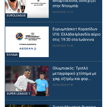
Μπαρτσελόνα, συνεχίζει
στην Ντουμπάι
06/08/2026 12:12
EUROLEAGUE
Ευρωμπάσκετ Κορασίδων
U16: Ελλάδα-Ιρλανδία αύριο
στις 19:30 στα Ιωάννινα
06/08/2026 10:40
ΕΛΛΑΔΑ
Ολυμπιακός: Τριπλό
μεταγραφικό χτύπημα με
χαφ, εξτρέμ και φορ...
06/08/2026 07:40
SUPER LEAGUE 1