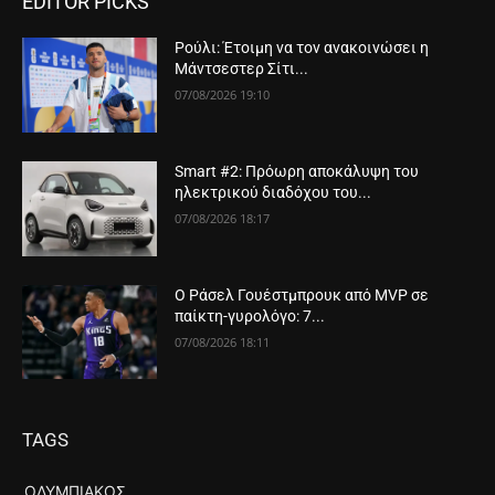
EDITOR PICKS
Ρούλι: Έτοιμη να τον ανακοινώσει η
Μάντσεστερ Σίτι...
07/08/2026 19:10
Smart #2: Πρόωρη αποκάλυψη του
ηλεκτρικού διαδόχου του...
07/08/2026 18:17
Ο Ράσελ Γουέστμπρουκ από MVP σε
παίκτη-γυρολόγο: 7...
07/08/2026 18:11
TAGS
ΟΛΥΜΠΙΑΚΌΣ