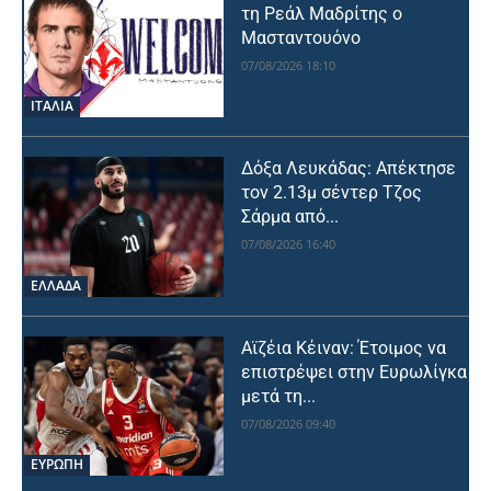
τη Ρεάλ Μαδρίτης ο
Μασταντουόνο
07/08/2026 18:10
ΙΤΑΛΙΑ
Δόξα Λευκάδας: Απέκτησε
τον 2.13μ σέντερ Τζος
Σάρμα από...
07/08/2026 16:40
ΕΛΛΑΔΑ
Αϊζέια Κέιναν: Έτοιμος να
επιστρέψει στην Ευρωλίγκα
μετά τη...
07/08/2026 09:40
ΕΥΡΩΠΗ