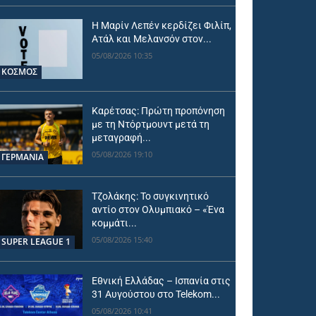
Η Μαρίν Λεπέν κερδίζει Φιλίπ,
Ατάλ και Μελανσόν στον...
05/08/2026 10:35
ΚΟΣΜΟΣ
Καρέτσας: Πρώτη προπόνηση
με τη Ντόρτμουντ μετά τη
μεταγραφή...
05/08/2026 19:10
ΓΕΡΜΑΝΙΑ
Τζολάκης: Το συγκινητικό
αντίο στον Ολυμπιακό – «Ένα
κομμάτι...
05/08/2026 15:40
SUPER LEAGUE 1
Εθνική Ελλάδας – Ισπανία στις
31 Αυγούστου στο Telekom...
05/08/2026 10:41