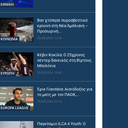
ΕΘΝΙΚΉ
Βαν χτύπησε πυροσβεστικό
κρουνό στη Νέα Άμπλιανη –
Προσωρινή...
05/08/2026 12:34
ΚΟΙΝΩΝΙΑ
Κέβιν Κοκίλα: Ο 25χρονος
σέντερ δανεικός στη Βίρτους
Μπολόνια
05/08/2026 16:40
ΕΥΡΩΠΗ
Έρικ Γιανσάνα: Αισιόδοξος για
το ματς με τον ΠΑΟΚ,...
05/08/2026 20:10
EUROPA LEAGUE
Παγκόσμιο ILCA 4 Youth: Ο