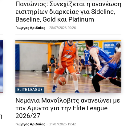
Πανιώνιος: Συνεχίζεται η ανανέωση
εισιτηρίων διαρκείας για Sideline,
Baseline, Gold και Platinum
Γιώργος Αριδαίας
-
28/07/2026 20:26
ELITE LEAGUE
Νεμάνια Μανοΐλοβιτς ανανεώνει με
τον Αμύντα για την Elite League
η
2026/27
Γιώργος Αριδαίας
-
21/07/2026 19:42