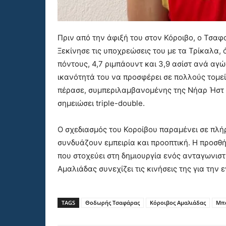
Πριν από την άφιξή του στον Κόροιβο, ο Τσαφ
Ξεκίνησε τις υποχρεώσεις του με τα Τρίκαλα, 
πόντους, 4,7 ριμπάουντ και 3,9 ασίστ ανά αγ
ικανότητά του να προσφέρει σε πολλούς τομείς
πέρασε, συμπεριλαμβανομένης της Νήαρ Ήστ κ
σημειώσει triple-double.
Ο σχεδιασμός του Κοροίβου παραμένει σε πλήρ
συνδυάζουν εμπειρία και προοπτική. Η προσθ
που στοχεύει στη δημιουργία ενός ανταγωνιστ
Αμαλιάδας συνεχίζει τις κινήσεις της για την 
TAGS
Θοδωρής Τσαφάρας
Κόροιβος Αμαλιάδας
Μπ