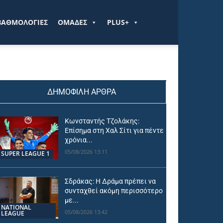
ΒΑΘΜΟΛΟΓΙΕΣ
ΟΜΑΔΕΣ
PLUS+
ΔΗΜΟΦΙΛΗ ΑΡΘΡΑ
Κωνσταντής Τζολάκης:
Επίσημα στη Χαλ Σίτι για πέντε
χρόνια...
05/08/2026 13:11
SUPER LEAGUE 1
Σδράκας: Η Δράμα πρέπει να
συνταχθεί ακόμη περισσότερο
με...
NATIONAL
05/08/2026 13:42
LEAGUE