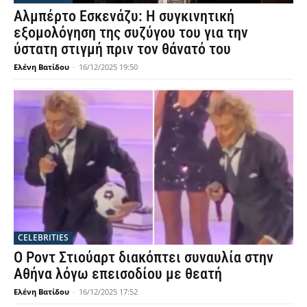
Αλμπέρτο Εσκενάζυ: Η συγκινητική
εξομολόγηση της συζύγου του για την
ύστατη στιγμή πριν τον θάνατό του
Ελένη Βατίδου
-
16/12/2025 19:50
CELEBRITIES
Ο Ροντ Στιούαρτ διακόπτει συναυλία στην
Αθήνα λόγω επεισοδίου με θεατή
Ελένη Βατίδου
-
16/12/2025 17:52