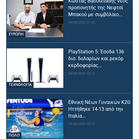
Κώστας Βασιλειάδης νέος
προπονητής της Νεφτσί
Μπακού με συμβόλαιο...
04/08/2026 01:40
ΕΥΡΩΠΗ
PlayStation 5: Έσοδα 136
δισ. δολαρίων και ρεκόρ
κερδοφορίας...
04/08/2026 02:12
ΤΕΧΝΟΛΟΓΙΑ
Εθνική Νέων Γυναικών Κ20:
Ηττήθηκε 14-13 από την
Ιταλία...
04/08/2026 00:10
ΠΟΛΟ