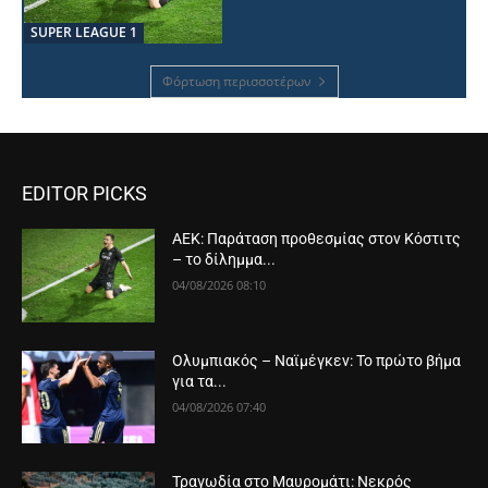
SUPER LEAGUE 1
Φόρτωση περισσοτέρων
EDITOR PICKS
ΑΕΚ: Παράταση προθεσμίας στον Κόστιτς
– το δίλημμα...
04/08/2026 08:10
Ολυμπιακός – Ναϊμέγκεν: Το πρώτο βήμα
για τα...
04/08/2026 07:40
Τραγωδία στο Μαυρομάτι: Νεκρός