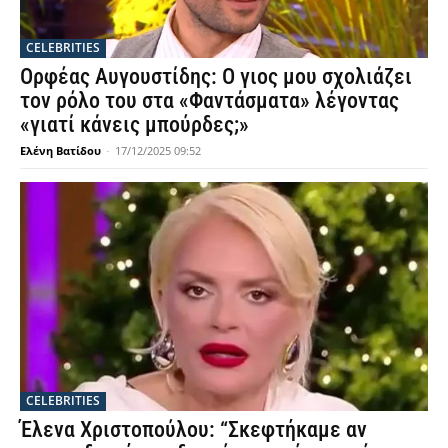
CELEBRITIES
Ορφέας Αυγουστίδης: Ο γιος μου σχολιάζει
τον ρόλο του στα «Φαντάσματα» λέγοντας
«γιατί κάνεις μπούρδες;»
Ελένη Βατίδου
-
17/12/2025 09:52
CELEBRITIES
Έλενα Χριστοπούλου: “Σκεφτήκαμε αν