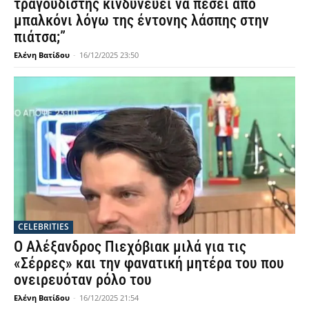
τραγουδιστής κινδυνεύει να πέσει από
μπαλκόνι λόγω της έντονης λάσπης στην
πιάτσα;”
Ελένη Βατίδου
-
16/12/2025 23:50
CELEBRITIES
Ο Αλέξανδρος Πιεχόβιακ μιλά για τις
«Σέρρες» και την φανατική μητέρα του που
ονειρευόταν ρόλο του
Ελένη Βατίδου
-
16/12/2025 21:54