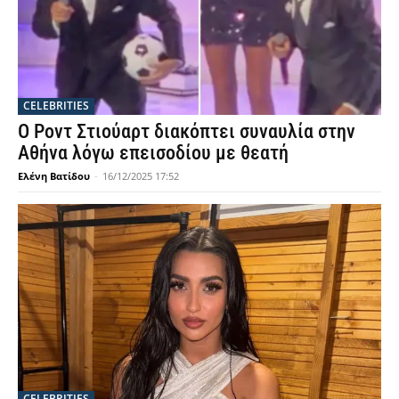
CELEBRITIES
Ο Ροντ Στιούαρτ διακόπτει συναυλία στην
Αθήνα λόγω επεισοδίου με θεατή
Ελένη Βατίδου
-
16/12/2025 17:52
CELEBRITIES