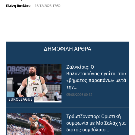
Ελένη Βατίδου
-
15/12/2025 17:52
ΔΗΜΟΦΙΛΗ ΑΡΘΡΑ
Ζαλγκίρις: Ο
Βαλαντσιούνας ηγείται του
«βήματος παραπάνω» μετά
την...
05/08/2026 00:12
EUROLEAGUE
Τράμπζονσπορ: Οριστική
συμφωνία με Μο Σαλάχ για
διετές συμβόλαιο...