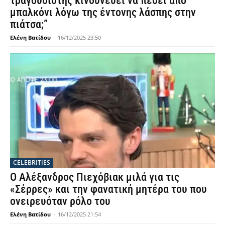
τραγουδιστής κινδυνεύει να πέσει από
μπαλκόνι λόγω της έντονης λάσπης στην
πιάτσα;”
Ελένη Βατίδου
-
16/12/2025 23:50
CELEBRITIES
Ο Αλέξανδρος Πιεχόβιακ μιλά για τις
«Σέρρες» και την φανατική μητέρα του που
ονειρευόταν ρόλο του
Ελένη Βατίδου
-
16/12/2025 21:54