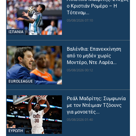
ο Κριστιάν Ρομέρο – Η
Τότεναμ...
05/08/2026 07:10
ΙΣΠΑΝΙΑ
Βαλένθια: Επανεκκίνηση
από το μηδέν χωρίς
Μοντέρο, Ντε Λαρέα...
05/08/2026 00:12
EUROLEAGUE
Ρεάλ Μαδρίτης: Συμφωνία
με τον Ντέιμιαν Τζόουνς
για μονοετές...
05/08/2026 01:40
ΕΥΡΩΠΗ