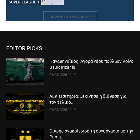
SUPER LEAGUE 1
Φόρτωση περισσοτέρων
EDITOR PICKS
Παναθηναϊκός: Αγορά νέου πούλμαν Volvo
B13R Irizar i8
04/08/2026 11:40
ΑΕΚ εισιτήρια: Ξεκίνησε η διάθεση για
τον τελικό...
04/08/2026 11:40
Ο Άρης ανακοίνωσε τη συνεργασία με την
Puma...