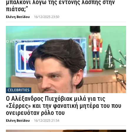
μπαλκόνι λόγω της έντονης λάσπης στην
πιάτσα;”
Ελένη Βατίδου
-
16/12/2025 23:50
CELEBRITIES
Ο Αλέξανδρος Πιεχόβιακ μιλά για τις
«Σέρρες» και την φανατική μητέρα του που
ονειρευόταν ρόλο του
Ελένη Βατίδου
-
16/12/2025 21:54