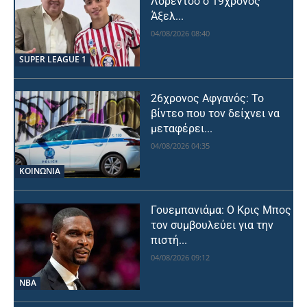
Λορέντσο ο 19χρονος
Άξελ...
04/08/2026 08:40
SUPER LEAGUE 1
26χρονος Αφγανός: Το
βίντεο που τον δείχνει να
μεταφέρει...
04/08/2026 04:35
ΚΟΙΝΩΝΙΑ
Γουεμπανιάμα: Ο Κρις Μπος
τον συμβουλεύει για την
πιστή...
04/08/2026 09:12
NBA