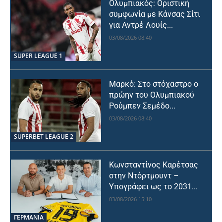
Ολυμπιακός: Οριστική
συμφωνία με Κάνσας Σίτι
για Αντρέ Λουίς...
03/08/2026 08:40
SUPER LEAGUE 1
Μαρκό: Στο στόχαστρο ο
πρώην του Ολυμπιακού
Ρούμπεν Σεμέδο...
03/08/2026 08:40
SUPERBET LEAGUE 2
Κωνσταντίνος Καρέτσας
στην Ντόρτμουντ –
Υπογράφει ως το 2031...
03/08/2026 15:10
ΓΕΡΜΑΝΙΑ