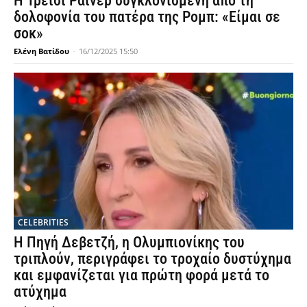
Η Τρέισι Ράινερ συγκλονισμένη από τη
δολοφονία του πατέρα της Ρομπ: «Είμαι σε
σοκ»
Ελένη Βατίδου
-
16/12/2025 15:50
CELEBRITIES
Η Πηγή Δεβετζή, η Ολυμπιονίκης του
τριπλούν, περιγράφει το τροχαίο δυστύχημα
και εμφανίζεται για πρώτη φορά μετά το
ατύχημα