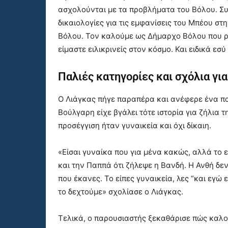
ασχολούνται με τα προβλήματα του Βόλου. Συνέ
δικαιολογίες για τις εμφανίσεις του Μπέου σ
Βόλου. Τον καλούμε ως Δήμαρχο Βόλου που ρίχ
είμαστε ειλικρινείς στον κόσμο. Και ειδικά εσύ
Παλιές κατηγορίες και σχόλια για
Ο Λιάγκας πήγε παραπέρα και ανέφερε ένα παλ
Βούλγαρη είχε βγάλει τότε ιστορία για ζήλια τ
προσέγγιση ήταν γυναικεία και όχι δίκαιη.
«Είσαι γυναίκα που για μένα κακώς, αλλά το ε
και την Παππά ότι ζήλεψε η Βανδή. Η Ανθή δεν
που έκανες. Το είπες γυναικεία, λες “και εγώ
το δεχτούμε» σχολίασε ο Λιάγκας.
Τελικά, ο παρουσιαστής ξεκαθάρισε πώς καλο