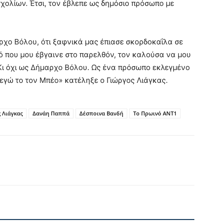
χολίων. Έτσι, τον έβλεπε ως δημόσιο πρόσωπο με
ρχο Βόλου, ότι ξαφνικά μας έπιασε σκορδοκαΐλα σε
ό που μου έβγαινε στο παρελθόν, τον καλούσα να μου
 Κι όχι ως Δήμαρχο Βόλου. Ως ένα πρόσωπο εκλεγμένο
 εγώ το τον Μπέο» κατέληξε ο Γιώργος Λιάγκας.
 Λιάγκας
Δανάη Παππά
Δέσποινα Βανδή
Το Πρωινό ΑΝΤ1