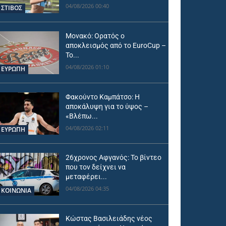
04/08/2026 00:40
ΣΤΙΒΟΣ
Μονακό: Ορατός ο
αποκλεισμός από το EuroCup –
Το...
04/08/2026 01:10
ΕΥΡΩΠΗ
Φακούντο Καμπάτσο: Η
αποκάλυψη για το ύψος –
«Βλέπω...
04/08/2026 02:11
ΕΥΡΩΠΗ
26χρονος Αφγανός: Το βίντεο
που τον δείχνει να
μεταφέρει...
04/08/2026 04:35
ΚΟΙΝΩΝΙΑ
Κώστας Βασιλειάδης νέος