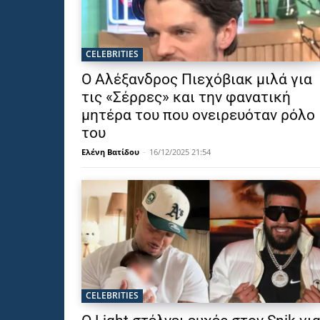
CELEBRITIES
Ο Αλέξανδρος Πιεχόβιακ μιλά για
τις «Σέρρες» και την φανατική
μητέρα του που ονειρευόταν ρόλο
του
Ελένη Βατίδου
-
16/12/2025 21:54
CELEBRITIES