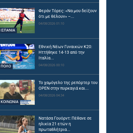
Φεράν Τόρες: «Να μου δείξουν
ότι με θέλουν» –...
04/08/2026 01:10
ΙΣΠΑΝΙΑ
Εθνική Νέων Γυναικών Κ20:
Ηττήθηκε 14-13 από την
Ιταλία...
04/08/2026 00:10
ΠΟΛΟ
Το χαμόγελο της ρεπόρτερ του
OPEN στην πυρκαγιά και...
04/08/2026 04:34
ΚΟΙΝΩΝΙΑ
Νατάσα Γουόρντ: Πέθανε σε
ηλικία 21 ετών η
πρωταθλήτρια...