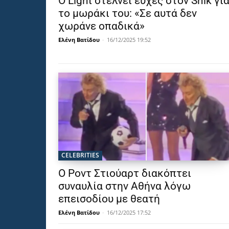
Ο Light στέλνει ευχές στον Snik γι
το μωράκι του: «Σε αυτά δεν
χωράνε οπαδικά»
Ελένη Βατίδου
-
16/12/2025 19:52
CELEBRITIES
Ο Ροντ Στιούαρτ διακόπτει
συναυλία στην Αθήνα λόγω
επεισοδίου με θεατή
Ελένη Βατίδου
-
16/12/2025 17:52