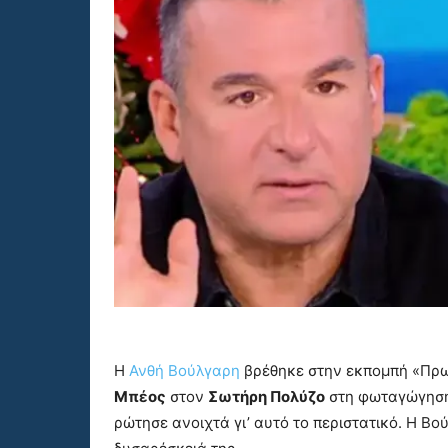
Η
Ανθή Βούλγαρη
βρέθηκε στην εκπομπή «Πρωι
Μπέος
στον
Σωτήρη Πολύζο
στη φωταγώγησ
ρώτησε ανοιχτά γι’ αυτό το περιστατικό. Η Βο