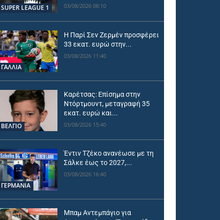
03/08/2026 08:10
SUPER LEAGUE 1
Η Παρί Σεν Ζερμέν προσφέρει
33 εκατ. ευρώ στην...
03/08/2026 11:40
ΓΑΛΛΙΑ
Καρέτσας: Επίσημα στην
Ντόρτμουντ, μεταγραφή 35
εκατ. ευρώ και...
03/08/2026 15:40
ΒΕΛΓΙΟ
Έντιν Τζέκο ανανέωσε με τη
Σάλκε έως το 2027,...
03/08/2026 16:40
ΓΕΡΜΑΝΙΑ
Μπαμ Αντεμπάγιο για