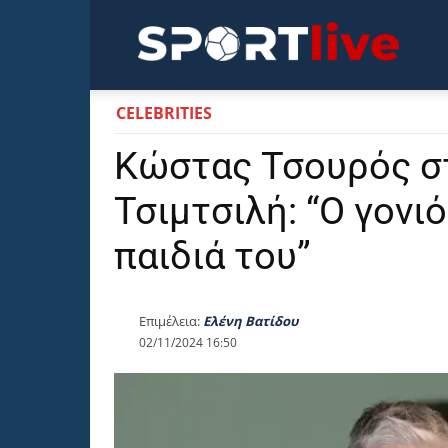
Sportli
CELEBRITIES
Κώστας Τσουρός σ
Τσιμτσιλή: “Ο γονι
παιδιά του”
Επιμέλεια:
Ελένη Βατίδου
02/11/2024 16:50