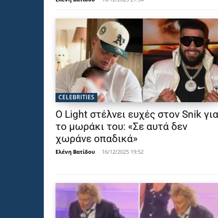
CELEBRITIES
Ο Light στέλνει ευχές στον Snik γι
το μωράκι του: «Σε αυτά δεν
χωράνε οπαδικά»
Ελένη Βατίδου
-
16/12/2025 19:52