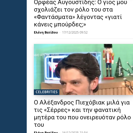
Ορφέας Αυγουστίδης: Ο γιος μου
σχολιάζει τον ρόλο του στα
«Φαντάσματα» λέγοντας «γιατί
κάνεις μπούρδες;»
Ελένη Βατίδου
-
17/12/2025 09:52
CELEBRITIES
Ο Αλέξανδρος Πιεχόβιακ μιλά για
τις «Σέρρες» και την φανατική
μητέρα του που ονειρευόταν ρόλο
του
Ελένη Βατίδου
-
16/12/2025 21:54