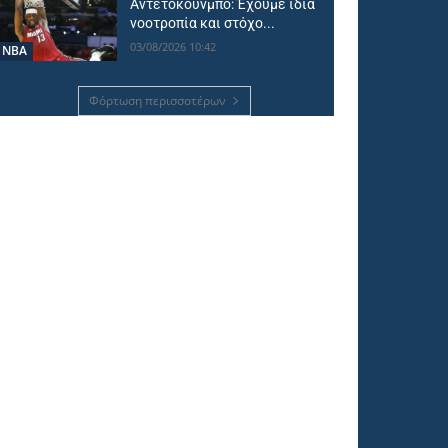
Αντετοκούνμπο: Έχουμε ίδια
νοοτροπία και στόχο...
03/08/2026 10:42
NBA
Φόρτωση περισσοτέρων