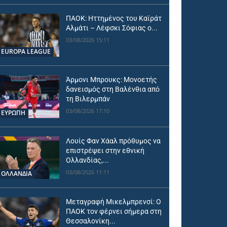
ΠΑΟΚ: Ηττημένος του Καϊράτ
Αλμάτι – Λέφσκι Σόφιας ο...
03/08/2026 15:11
EUROPA LEAGUE
Άρμονι Μπρουκς: Μονοετής
δανεισμός στη Βαλένθια από
τη Βιλερμπάν
03/08/2026 17:10
ΕΥΡΩΠΗ
Λουίς Φαν Χάαλ πρόθυμος να
επιστρέψει στην εθνική
Ολλανδίας,...
03/08/2026 11:11
OΛΛΑΝΔΊΑ
Μεταγραφή Μικελμπρενσί: Ο
ΠΑΟΚ τον φέρνει σήμερα στη
Θεσσαλονίκη...