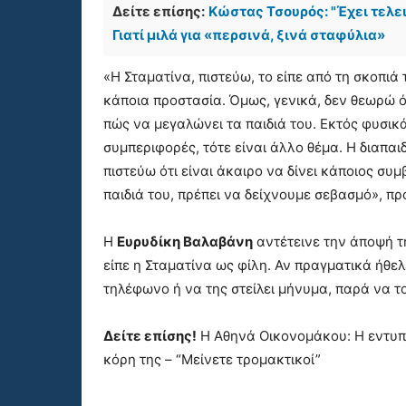
Δείτε επίσης:
Κώστας Τσουρός: "Έχει τελει
Γιατί μιλά για «περσινά, ξινά σταφύλια»
«Η Σταματίνα, πιστεύω, το είπε από τη σκοπιά
κάποια προστασία. Όμως, γενικά, δεν θεωρώ ότ
πώς να μεγαλώνει τα παιδιά του. Εκτός φυσικ
συμπεριφορές, τότε είναι άλλο θέμα. Η διαπα
πιστεύω ότι είναι άκαιρο να δίνει κάποιος συ
παιδιά του, πρέπει να δείχνουμε σεβασμό», π
Η
Ευρυδίκη Βαλαβάνη
αντέτεινε την άποψή τ
είπε η Σταματίνα ως φίλη. Αν πραγματικά ήθε
τηλέφωνο ή να της στείλει μήνυμα, παρά να τ
Δείτε επίσης!
Η Αθηνά Οικονομάκου: Η εντυπω
κόρη της – “Μείνετε τρομακτικοί”