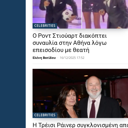
CELEBRITIES
Ο Ροντ Στιούαρτ διακόπτει
συναυλία στην Αθήνα λόγω
επεισοδίου με θεατή
Ελένη Βατίδου
-
16/12/2025 17:52
CELEBRITIES
Η Τρέισι Ράινερ συγκλονισμένη απ