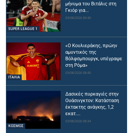
μήνυμα του Βιτάλις στη
Γκιόρ για...
03/08/2026 00:40
SUPER LEAGUE 1
«Ο Κουλιεράκης, πρώην
αμυντικός της
Βόλφσμπουργκ, υπέγραψε
στη Ρόμα»
03/08/2026 08:40
ΙΤΑΛΙΑ
Δασικές πυρκαγιές στην
Ουάσινγκτον: Κατάσταση
έκτακτης ανάγκης, 1,2
εκατ....
03/08/2026 08:34
ΚΟΣΜΟΣ