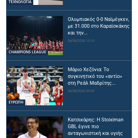
ΤΕΧΝΟΛΟΓΙΑ
Ολυμπιακός 0-0 Ναϊμέγκεν,
με 31.000 στο Καραϊσκάκης
και την...
06/08/2026 13:10
CHAMPIONS LEAGUE
Μάριο Χεζόνια: Το
συγκινητικό του «αντίο»
στη Ρεάλ Μαδρίτης...
06/08/2026 09:40
ΕΥΡΩΠΗ
Κατσικάρης: Η Stoiximan
GBL έγινε πιο
ανταγωνιστική και υγιής