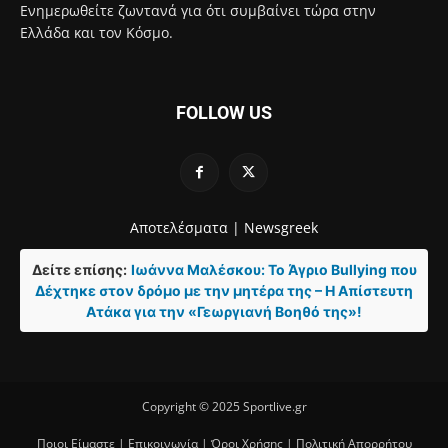
Ενημερωθείτε ζωντανά για ότι συμβαίνει τώρα στην
Ελλάδα και τον Κόσμο.
FOLLOW US
Αποτελέσματα |
Newsgreek
Δείτε επίσης:
Ιωάννα Μαλέσκου: Το Άγριο Bullying που
Δέχτηκε στον δρόμο με την μητέρα της – Η Απίστευτη
Ατάκα για την «Γεωργιανή Βοηθό της»!
Copyright © 2025 Sportlive.gr
Ποιοι Είμαστε
|
Επικοινωνία
|
Όροι Χρήσης
|
Πολιτική Απορρήτου