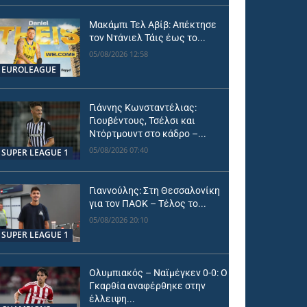
Μακάμπι Τελ Αβίβ: Απέκτησε
τον Ντάνιελ Τάις έως το...
05/08/2026 12:58
EUROLEAGUE
Γιάννης Κωνσταντέλιας:
Γιουβέντους, Τσέλσι και
Ντόρτμουντ στο κάδρο –...
05/08/2026 07:40
SUPER LEAGUE 1
Γιαννούλης: Στη Θεσσαλονίκη
για τον ΠΑΟΚ – Τέλος το...
05/08/2026 20:10
SUPER LEAGUE 1
Ολυμπιακός – Ναϊμέγκεν 0-0: Ο
Γκαρθία αναφέρθηκε στην
έλλειψη...