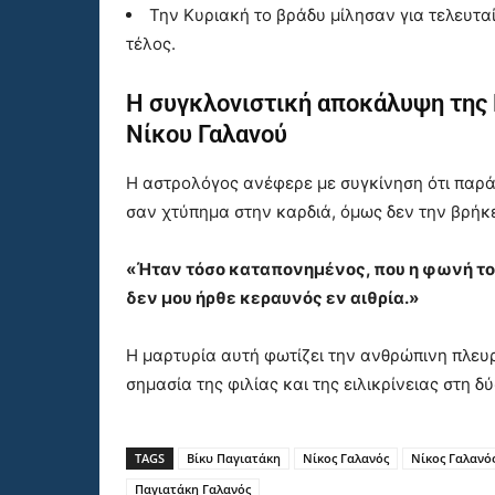
Την Κυριακή το βράδυ μίλησαν για τελευτ
τέλος.
Η συγκλονιστική αποκάλυψη της 
Νίκου Γαλανού
Η αστρολόγος ανέφερε με συγκίνηση ότι παρά 
σαν χτύπημα στην καρδιά, όμως δεν την βρήκ
«Ήταν τόσο καταπονημένος, που η φωνή το
δεν μου ήρθε κεραυνός εν αιθρία.»
Η μαρτυρία αυτή φωτίζει την ανθρώπινη πλευ
σημασία της φιλίας και της ειλικρίνειας στη δ
TAGS
Βίκυ Παγιατάκη
Νίκος Γαλανός
Νίκος Γαλανό
Παγιατάκη Γαλανός