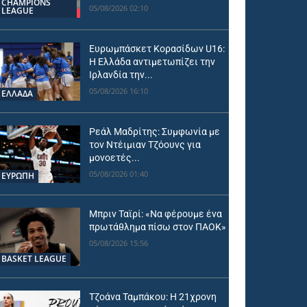
CHAMPIONS
05/08/2026 02:10
LEAGUE
Ευρωμπάσκετ Κορασίδων U16:
Η Ελλάδα αντιμετωπίζει την
Ιρλανδία την...
05/08/2026 16:10
ΕΛΛΑΔΑ
Ρεάλ Μαδρίτης: Συμφωνία με
τον Ντέιμιαν Τζόουνς για
μονοετές...
05/08/2026 01:40
ΕΥΡΩΠΗ
Μπριν Ταϊρί: «Να φέρουμε ένα
πρωτάθλημα πίσω στον ΠΑΟΚ»
05/08/2026 15:56
BASKET LEAGUE
Τζοάνα Ταμπάκου: Η 21χρονη