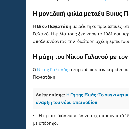
Η μοναδική φιλία μεταξύ Βίκυς Π
Η
Βίκυ Παγιατάκη
μοιράστηκε προσωπικές στι
Γαλανό. Η φιλία τους ξεκίνησε το 1981 και πα
αποδεικνύοντας την ιδιαίτερη σχέση εμπιστοσ
Η μάχη του Νίκου Γαλανού με τον
Ο
Νίκος Γαλανός
αντιμετώπισε τον καρκίνο σε
Παγιατάκη:
Δείτε επίσης:
Η Γη της Ελιάς: Το συγκινητ
έναρξη του νέου επεισοδίου
Η πρώτη διάγνωση έγινε τυχαία πριν από 15
με υπέρηχο.