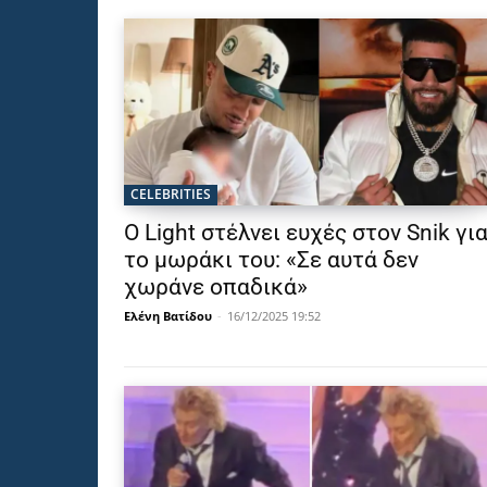
CELEBRITIES
Ο Light στέλνει ευχές στον Snik γι
το μωράκι του: «Σε αυτά δεν
χωράνε οπαδικά»
Ελένη Βατίδου
-
16/12/2025 19:52