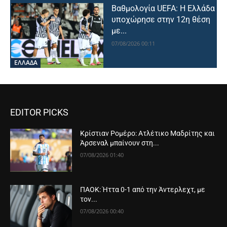
Βαθμολογία UEFA: Η Ελλάδα
υποχώρησε στην 12η θέση
με...
07/08/2026 00:11
ΕΛΛΑΔΑ
EDITOR PICKS
Κρίστιαν Ρομέρο: Ατλέτικο Μαδρίτης και
Άρσεναλ μπαίνουν στη...
07/08/2026 01:40
ΠΑΟΚ: Ήττα 0-1 από την Άντερλεχτ, με
τον...
07/08/2026 00:40