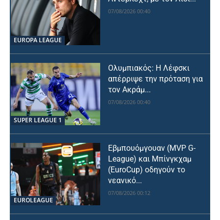
07/08/2026 00:40
EUROPA LEAGUE
Ολυμπιακός: Η Λέφσκι
απέρριψε την πρόταση για
τον Ακράμ...
07/08/2026 00:40
SUPER LEAGUE 1
Εβμπουόμγουαν (MVP G-
League) και Μπίνγκχαμ
(EuroCup) οδηγούν το
νεανικό...
07/08/2026 00:12
EUROLEAGUE