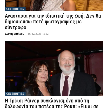
CELEBRITIES
Αναστασία για την ιδιωτική της ζωή: Δεν θα
δημοσιεύσω ποτέ φωτογραφίες με
σύντροφο
Ελένη Βατίδου
-
16/12/2025 15:52
CELEBRITIES
Η Τρέισι Ράινερ συγκλονισμένη από τη
δολοφονία του πατέρα της Ρομπ: «Είμαι σε