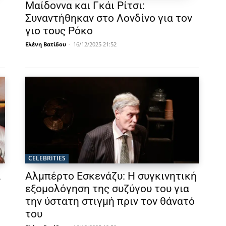
Μαίδοννα και Γκάι Ρίτσι:
Συναντήθηκαν στο Λονδίνο για τον
γιο τους Ρόκο
Ελένη Βατίδου
-
16/12/2025 21:52
CELEBRITIES
α
Αλμπέρτο Εσκενάζυ: Η συγκινητική
εξομολόγηση της συζύγου του για
την ύστατη στιγμή πριν τον θάνατό
του