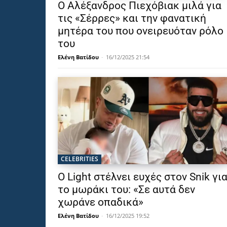
Ο Αλέξανδρος Πιεχόβιακ μιλά για
τις «Σέρρες» και την φανατική
μητέρα του που ονειρευόταν ρόλο
του
Ελένη Βατίδου
-
16/12/2025 21:54
CELEBRITIES
Ο Light στέλνει ευχές στον Snik γι
το μωράκι του: «Σε αυτά δεν
χωράνε οπαδικά»
Ελένη Βατίδου
-
16/12/2025 19:52