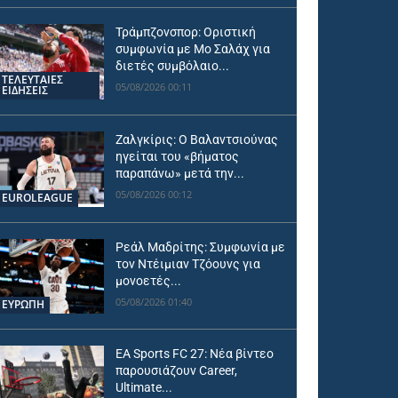
Τράμπζονσπορ: Οριστική
συμφωνία με Μο Σαλάχ για
διετές συμβόλαιο...
ΤΕΛΕΥΤΑΙΕΣ
05/08/2026 00:11
ΕΙΔΗΣΕΙΣ
Ζαλγκίρις: Ο Βαλαντσιούνας
ηγείται του «βήματος
παραπάνω» μετά την...
05/08/2026 00:12
EUROLEAGUE
Ρεάλ Μαδρίτης: Συμφωνία με
τον Ντέιμιαν Τζόουνς για
μονοετές...
05/08/2026 01:40
ΕΥΡΩΠΗ
EA Sports FC 27: Νέα βίντεο
παρουσιάζουν Career,
Ultimate...