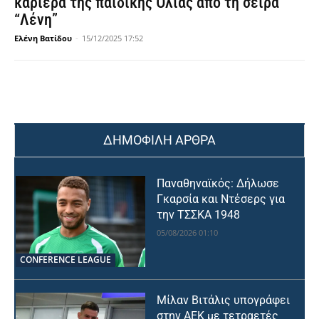
καριέρα της παιδικής Όλιας από τη σειρά
“Λένη”
Ελένη Βατίδου
-
15/12/2025 17:52
ΔΗΜΟΦΙΛΗ ΑΡΘΡΑ
Παναθηναϊκός: Δήλωσε
Γκαρσία και Ντέσερς για
την ΤΣΣΚΑ 1948
05/08/2026 01:10
CONFERENCE LEAGUE
Μίλαν Βιτάλις υπογράφει
στην ΑΕΚ με τετραετές