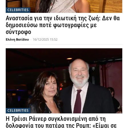
CELEBRITIES
Αναστασία για την ιδιωτική της ζωή: Δεν θα
δημοσιεύσω ποτέ φωτογραφίες με
σύντροφο
Ελένη Βατίδου
-
16/12/2025 15:52
CELEBRITIES
Η Τρέισι Ράινερ συγκλονισμένη από τη
δολοφονία του πατέρα της Ρομπ: «Είμαι σε