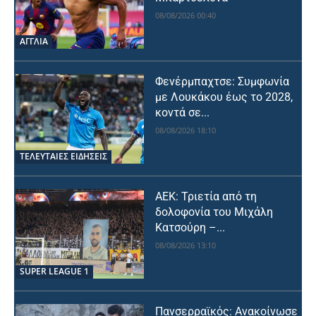
08/08/2026 00:40
ΑΓΓΛΙΑ
Φενέρμπαχτσε: Συμφωνία
με Λουκάκου έως το 2028,
κοντά σε...
08/08/2026 18:10
ΤΕΛΕΥΤΑΙΕΣ ΕΙΔΗΣΕΙΣ
ΑΕΚ: Τριετία από τη
δολοφονία του Μιχάλη
Κατσούρη –...
08/08/2026 13:10
SUPER LEAGUE 1
Πανσερραϊκός: Ανακοίνωσε