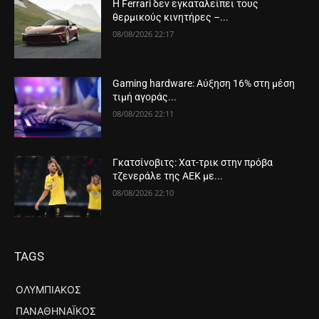
Η Ferrari δεν εγκαταλείπει τους
θερμικούς κινητήρες –...
08/08/2026 22:17
Gaming hardware: Αύξηση 16% στη μέση
τιμή αγοράς...
08/08/2026 22:11
Γκατσίνοβιτς: Χατ-τρικ στην πρόβα
τζενεράλε της ΑΕΚ με...
08/08/2026 22:10
TAGS
ΟΛΥΜΠΙΑΚΌΣ
ΠΑΝΑΘΗΝΑΪΚΌΣ