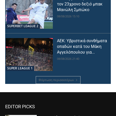
τον 23χρονο δεξιό μπακ
Μανώλη Σμπώκο
08/08/2026 15:10
SUPERBET LEAGUE 2
ΑΕΚ: Υβριστικά συνθήματα
οπαδών κατά του Μάκη
Αγγελόπουλου για...
08/08/2026 21:40
SUPER LEAGUE 1
Φόρτωση περισσοτέρων
EDITOR PICKS