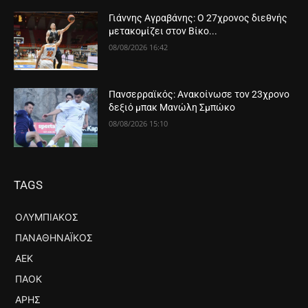
Γιάννης Αγραβάνης: Ο 27χρονος διεθνής
μετακομίζει στον Βίκο...
08/08/2026 16:42
Πανσερραϊκός: Ανακοίνωσε τον 23χρονο
δεξιό μπακ Μανώλη Σμπώκο
08/08/2026 15:10
TAGS
ΟΛΥΜΠΙΑΚΌΣ
ΠΑΝΑΘΗΝΑΪΚΌΣ
ΑΕΚ
ΠΑΟΚ
ΆΡΗΣ