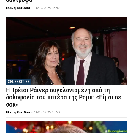
Ελένη Βατίδου
-
16/12/2025 15:52
CELEBRITIES
Η Τρέισι Ράινερ συγκλονισμένη από τη
δολοφονία του πατέρα της Ρομπ: «Είμαι σε
σοκ»
Ελένη Βατίδου
-
16/12/2025 15:50