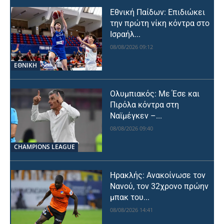
Εθνική Παίδων: Επιδιώκει
την πρώτη νίκη κόντρα στο
Ισραήλ...
08/08/2026 09:12
ΕΘΝΙΚΉ
Ολυμπιακός: Με Έσε και
Πιρόλα κόντρα στη
Ναϊμέγκεν –...
08/08/2026 09:40
CHAMPIONS LEAGUE
Ηρακλής: Ανακοίνωσε τον
Νανού, τον 32χρονο πρώην
μπακ του...
08/08/2026 14:41