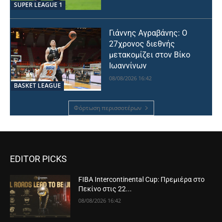
SUPER LEAGUE 1
Γιάννης Αγραβάνης: Ο
27χρονος διεθνής
μετακομίζει στον Βίκο
Ιωαννίνων
08/08/2026 16:42
BASKET LEAGUE
Φόρτωση περισσοτέρων
EDITOR PICKS
FIBA Intercontinental Cup: Πρεμιέρα στο
Πεκίνο στις 22...
08/08/2026 16:42