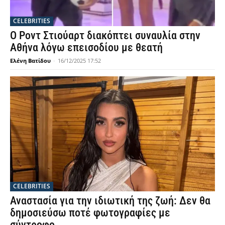
CELEBRITIES
Ο Ροντ Στιούαρτ διακόπτει συναυλία στην
Αθήνα λόγω επεισοδίου με θεατή
Ελένη Βατίδου
-
16/12/2025 17:52
CELEBRITIES
Αναστασία για την ιδιωτική της ζωή: Δεν θα
δημοσιεύσω ποτέ φωτογραφίες με
σύντροφο