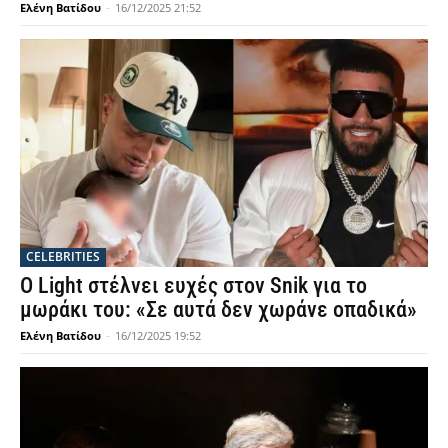
Ελένη Βατίδου
-
16/12/2025 21:52
CELEBRITIES
Ο Light στέλνει ευχές στον Snik για το
μωράκι του: «Σε αυτά δεν χωράνε οπαδικά»
Ελένη Βατίδου
-
16/12/2025 19:52