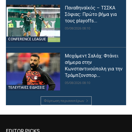
Παναθηναϊκός – ΤΣΣΚΑ
Σόφιας: Πρώτο βήμα για
τους playoffs...
05/08/2026 08:10
CONFERENCE LEAGUE
Μοχάμεντ Σαλάχ: Φτάνει
σήμερα στην
Κωνσταντινούπολη για την
Τράμπζονσπορ...
05/08/2026 08:10
ΤΕΛΕΥΤΑΙΕΣ ΕΙΔΗΣΕΙΣ
Φόρτωση περισσοτέρων
EDITOR PICKS