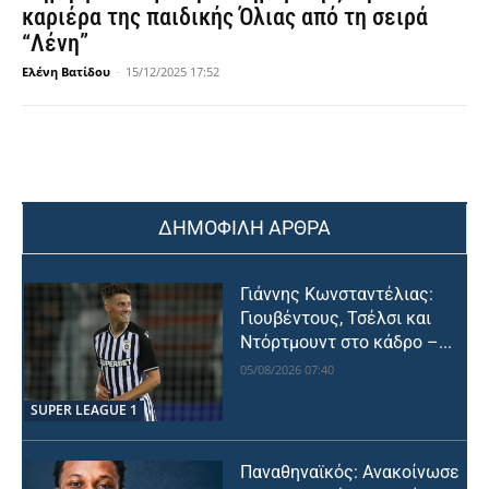
καριέρα της παιδικής Όλιας από τη σειρά
“Λένη”
Ελένη Βατίδου
-
15/12/2025 17:52
ΔΗΜΟΦΙΛΗ ΑΡΘΡΑ
Γιάννης Κωνσταντέλιας:
Γιουβέντους, Τσέλσι και
Ντόρτμουντ στο κάδρο –...
05/08/2026 07:40
SUPER LEAGUE 1
Παναθηναϊκός: Ανακοίνωσε