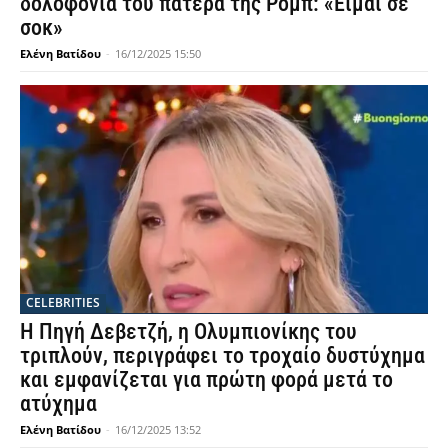
δολοφονία του πατέρα της Ρομπ: «Είμαι σε
σοκ»
Ελένη Βατίδου
-
16/12/2025 15:50
CELEBRITIES
Η Πηγή Δεβετζή, η Ολυμπιονίκης του
τριπλούν, περιγράφει το τροχαίο δυστύχημα
και εμφανίζεται για πρώτη φορά μετά το
ατύχημα
Ελένη Βατίδου
-
16/12/2025 13:52