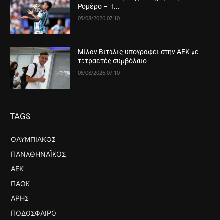
Ρομέρο – Η...
05/08/2026 07:10
Μίλαν Βιτάλις υπογράφει στην ΑΕΚ με
τετραετές συμβόλαιο
05/08/2026 07:10
TAGS
ΟΛΥΜΠΙΑΚΌΣ
ΠΑΝΑΘΗΝΑΪΚΌΣ
ΑΕΚ
ΠΑΟΚ
ΆΡΗΣ
ΠΟΔΌΣΦΑΙΡΟ