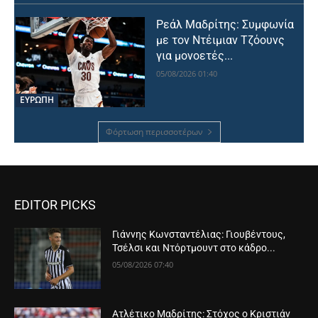
Ρεάλ Μαδρίτης: Συμφωνία
με τον Ντέιμιαν Τζόουνς
για μονοετές...
05/08/2026 01:40
ΕΥΡΩΠΗ
Φόρτωση περισσοτέρων
EDITOR PICKS
Γιάννης Κωνσταντέλιας: Γιουβέντους,
Τσέλσι και Ντόρτμουντ στο κάδρο...
05/08/2026 07:40
Ατλέτικο Μαδρίτης: Στόχος ο Κριστιάν