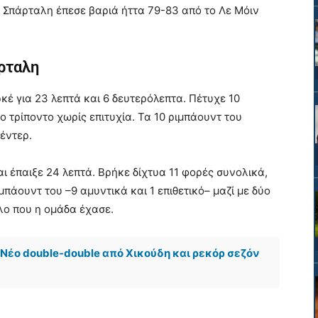
 Σπάρταλη έπεσε βαριά ήττα 79-83 από το Λε Μόιν
άρταλη
κέ για 23 λεπτά και 6 δευτερόλεπτα. Πέτυχε 10
ο τρίποντο χωρίς επιτυχία. Τα 10 ριμπάουντ του
έντερ.
 έπαιξε 24 λεπτά. Βρήκε δίχτυα 11 φορές συνολικά,
ιμπάουντ του –9 αμυντικά και 1 επιθετικό– μαζί με δύο
λο που η ομάδα έχασε.
Νέο double-double από Χικούδη και ρεκόρ σεζόν