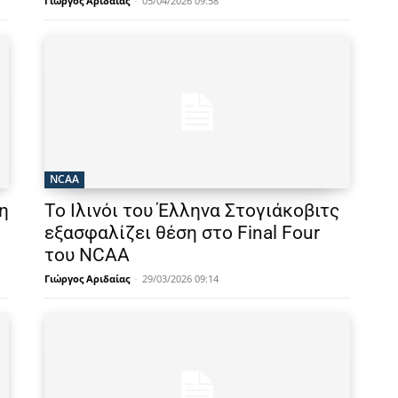
Γιώργος Αριδαίας
-
05/04/2026 09:58
NCAA
κη
Το Ιλινόι του Έλληνα Στογιάκοβιτς
εξασφαλίζει θέση στο Final Four
του NCAA
Γιώργος Αριδαίας
-
29/03/2026 09:14