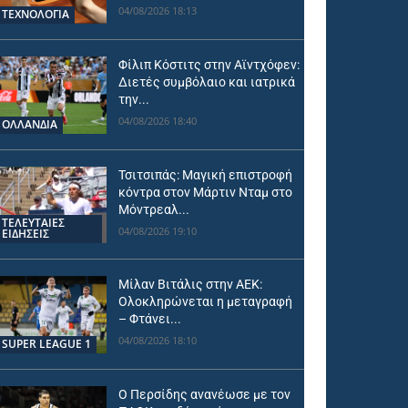
04/08/2026 18:13
ΤΕΧΝΟΛΟΓΙΑ
Φίλιπ Κόστιτς στην Αϊντχόφεν:
Διετές συμβόλαιο και ιατρικά
την...
04/08/2026 18:40
OΛΛΑΝΔΊΑ
Τσιτσιπάς: Μαγική επιστροφή
κόντρα στον Μάρτιν Νταμ στο
Μόντρεαλ...
ΤΕΛΕΥΤΑΙΕΣ
04/08/2026 19:10
ΕΙΔΗΣΕΙΣ
Μίλαν Βιτάλις στην ΑΕΚ:
Ολοκληρώνεται η μεταγραφή
– Φτάνει...
04/08/2026 18:10
SUPER LEAGUE 1
Ο Περσίδης ανανέωσε με τον