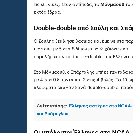
τις έξι νίκες. Στον αντίποδα, το
Μόνμαουθ
του
εκτός έδρας.
Double-double από Σούλη και Σπ
Ο Σούλης ξεκίνησε βασικός και έμεινε στο παρ
πόντους με 5 στα 8 δίποντα, ενώ χάιδεψε και τ
συμπλήρωσαν το double-double του Έλληνα σ
Στο Μόνμαουθ, ο Σπάρταλης μπήκε πεντάδα και
με 4 στα 9 δίποντα και 3 στις 4 βολές. Τα 10 ρ
κλεψίματα έκαναν ξανά double-double, παρό
Δείτε επίσης:
Έλληνες αστέρες στο NCAA: 
για Ρούμογλου
Οι υπόλοιποι Έλληνες στο NCAA