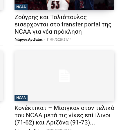
NCAA
Ζούγρης και Τολιόπουλος
εισέρχονται στο transfer portal της
NCAA για νέα πρόκληση
Γιώργος Αριδαίας
-
11/04/2026 21:14
NCAA
ν
Κονέκτικατ – Μίσιγκαν στον τελικό
του NCAA μετά τις νίκες επί Ιλινόι
ό
(71-62) και Αριζόνα (91-73)...