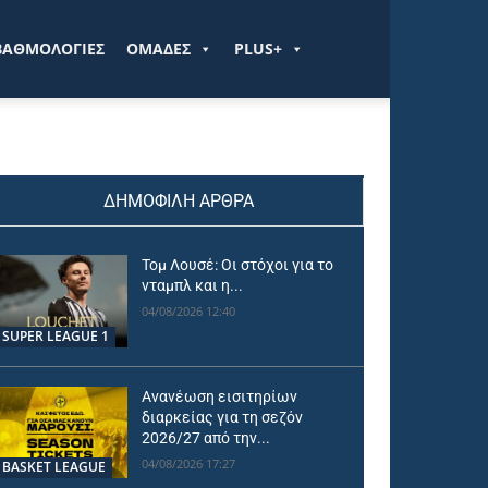
ΒΑΘΜΟΛΟΓΙΕΣ
ΟΜΑΔΕΣ
PLUS+
ΔΗΜΟΦΙΛΗ ΑΡΘΡΑ
Τομ Λουσέ: Οι στόχοι για το
νταμπλ και η...
04/08/2026 12:40
SUPER LEAGUE 1
Ανανέωση εισιτηρίων
διαρκείας για τη σεζόν
2026/27 από την...
04/08/2026 17:27
BASKET LEAGUE