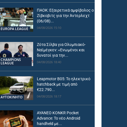
ΠΑΟΚ: Εξαιρετικά αμφίβολος ο
Ζίβκοβιτς για την Άντερλεχτ
(06/08)...
04/08/2026 15:10
EUROPA LEAGUE
Ζότα Σίλβα για Ολυμπιακό-
Ναϊμέγκεν: «Ενωμένοι και
δυνατοί για την...
CHAMPIONS
04/08/2026 18:40
LEAGUE
Leapmotor B05: Το ηλεκτρικό
hatchback με τιμή από
€22.790...
04/08/2026 18:17
ΑΥΤΟΚΙΝΗΤΟ
AYANEO KONKR Pocket
Advance: Το νέο Android
handheld με...