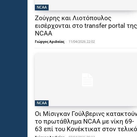
NCAA
Ζούγρης και Λιοτόπουλος
εισέρχονται στο transfer portal της
NCAA
Γιώργος Αριδαίας
-
11/04/2026 22:02
NCAA
Οι Μίσιγκαν Γούλβερινς κατακτού
το πρωτάθλημα NCAA με νίκη 69-
63 επί του Κονέκτικατ στον τελικ