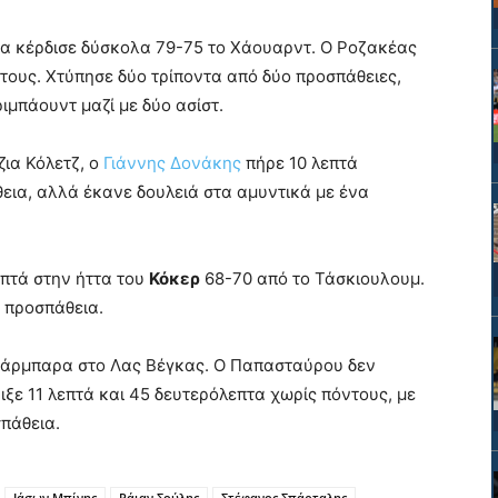
α κέρδισε δύσκολα 79-75 το Χάουαρντ. Ο Ροζακέας
ντους. Χτύπησε δύο τρίποντα από δύο προσπάθειες,
ιμπάουντ μαζί με δύο ασίστ.
ζια Κόλετζ, ο
Γιάννης Δονάκης
πήρε 10 λεπτά
εια, αλλά έκανε δουλειά στα αμυντικά με ένα
επτά στην ήττα του
Κόκερ
68-70 από το Τάσκιουλουμ.
 προσπάθεια.
πάρμπαρα στο Λας Βέγκας. Ο Παπασταύρου δεν
ξε 11 λεπτά και 45 δευτερόλεπτα χωρίς πόντους, με
σπάθεια.
Ιάσων Μπίνης
Ράιαν Σούλης
Στέφανος Σπάρταλης