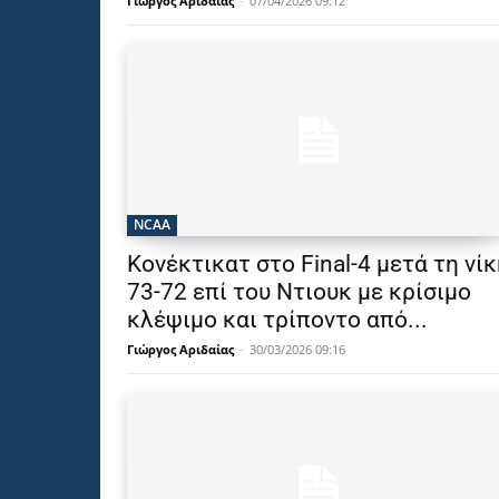
Γιώργος Αριδαίας
-
07/04/2026 09:12
NCAA
Κονέκτικατ στο Final-4 μετά τη νί
73-72 επί του Ντιουκ με κρίσιμο
κλέψιμο και τρίποντο από...
Γιώργος Αριδαίας
-
30/03/2026 09:16