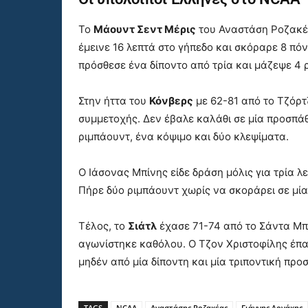
Το
Μάουντ Σεντ Μέρις
του Αναστάση Ροζακέ
έμεινε 16 λεπτά στο γήπεδο και σκόραρε 8 πό
πρόσθεσε ένα δίποντο από τρία και μάζεψε 4 ρ
Στην ήττα του
Κόνβερς
με 62-81 από το Τζόρτ
συμμετοχής. Δεν έβαλε καλάθι σε μία προσπάθ
ριμπάουντ, ένα κόψιμο και δύο κλεψίματα.
Ο Ιάσονας Μπίνης είδε δράση μόλις για τρία λ
Πήρε δύο ριμπάουντ χωρίς να σκοράρει σε μία
Τέλος, το
Σιάτλ
έχασε 71-74 από το Σάντα Μ
αγωνίστηκε καθόλου. Ο Τζον Χριστοφίλης έπαι
μηδέν από μία δίποντη και μία τριποντική προ
TAGS
NCAA
Αναστάσης Ροζακέας
Γιάννης Δονάκης