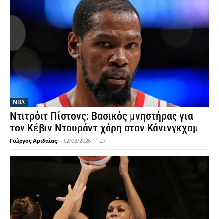
NBA
Ντιτρόιτ Πίστονς: Βασικός μνηστήρας για
τον Κέβιν Ντουράντ χάρη στον Κάνινγκχαμ
Γιώργος Αριδαίας
-
02/08/2026 11:27