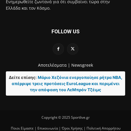
Ενημερωθείτε ζωντανά για ότι συμβαίνει τώρα στην
Ελλάδα και τον Κόσμο.
FOLLOW US
Αποτελέσματα |
Newsgreek
Δείτε επίσης:
Μάριο Χεζόνια ενεργοποίησε ρήτρα NBA,
απέρριψε τρεις προτάσεις EuroLeague και περιμένει
την απόφαση του ΛεΜπρόν Τζέιμς
Copyright © 2025 Sportlive.gr
Ποιοι Είμαστε
|
Επικοινωνία
|
Όροι Χρήσης
|
Πολιτική Απορρήτου