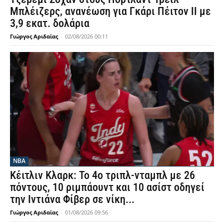
Μπλέιζερς, ανανέωση για Γκάρι Πέιτον ΙΙ με
3,9 εκατ. δολάρια
Γιώργος Αριδαίας
-
02/08/2026 00:11
NBA
Κέιτλιν Κλαρκ: Το 4ο τριπλ-νταμπλ με 26
πόντους, 10 ριμπάουντ και 10 ασίστ οδηγεί
την Ιντιάνα Φίβερ σε νίκη...
Γιώργος Αριδαίας
-
01/08/2026 09:56