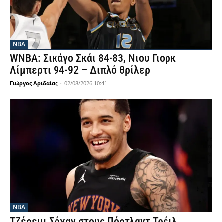
NBA
WNBA: Σικάγο Σκάι 84-83, Νιου Γιορκ
Λίμπερτι 94-92 – Διπλό θρίλερ
Γιώργος Αριδαίας
-
02/08/2026 10:41
NBA
Τζέρεμι Σόχαν στους Πόρτλαντ Τρέιλ