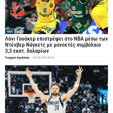
NBA
Λόνι Γουόκερ επιστρέφει στο NBA μέσω των
Ντένβερ Νάγκετς με μονοετές συμβόλαιο
3,3 εκατ. δολαρίων
Γιώργος Αριδαίας
-
06/08/2026 08:26