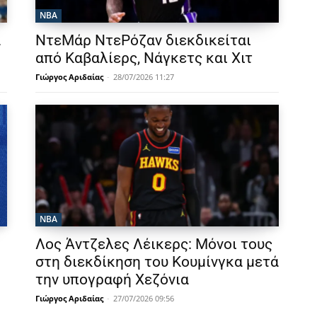
NBA
α
ΝτεΜάρ ΝτεΡόζαν διεκδικείται
από Καβαλίερς, Νάγκετς και Χιτ
Γιώργος Αριδαίας
-
28/07/2026 11:27
NBA
Λος Άντζελες Λέικερς: Μόνοι τους
στη διεκδίκηση του Κουμίνγκα μετά
την υπογραφή Χεζόνια
Γιώργος Αριδαίας
-
27/07/2026 09:56