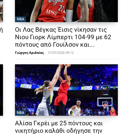
NBA
ή
Οι Λας Βέγκας Έισις νίκησαν τις
ς
Νιου Γιορκ Λίμπερτι 104-99 με 62
πόντους από Γουίλσον και...
Γιώργος Αριδαίας
-
31/07/2026 09:12
NBA
Αλίσα Γκρέι με 25 πόντους και
νικητήριο καλάθι οδήγησε την