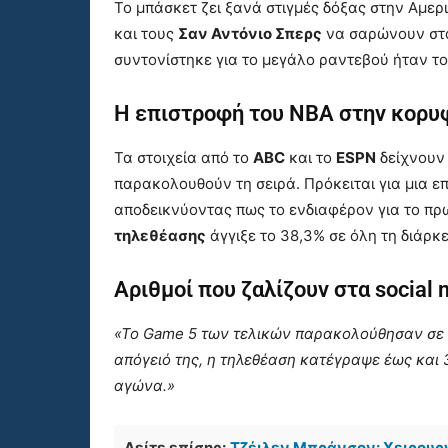
Το μπάσκετ ζει ξανά στιγμές δόξας στην Αμερ
και τους
Σαν Αντόνιο Σπερς
να σαρώνουν στα
συντονίστηκε για το μεγάλο ραντεβού ήταν το
Η επιστροφή του ΝΒΑ στην κορυ
Τα στοιχεία από το
ABC
και το
ESPN
δείχνουν 
παρακολουθούν τη σειρά. Πρόκειται για μια επ
αποδεικνύοντας πως το ενδιαφέρον για το πρ
τηλεθέασης
άγγιξε το 38,3% σε όλη τη διάρκ
Αριθμοί που ζαλίζουν στα social 
«Το Game 5 των τελικών παρακολούθησαν σε μ
απόγειό της, η τηλεθέαση κατέγραψε έως και 
αγώνα.»
Δείτε επίσης:
Τζέιλεν Μπράνσον: Χειρουργ