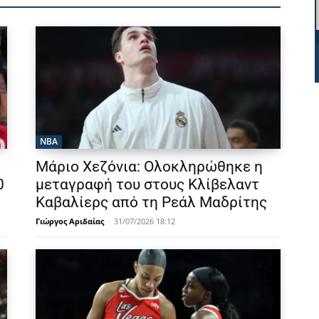
NBA
λ
Μάριο Χεζόνια: Ολοκληρώθηκε η
0
μεταγραφή του στους Κλίβελαντ
Καβαλίερς από τη Ρεάλ Μαδρίτης
Γιώργος Αριδαίας
-
31/07/2026 18:12