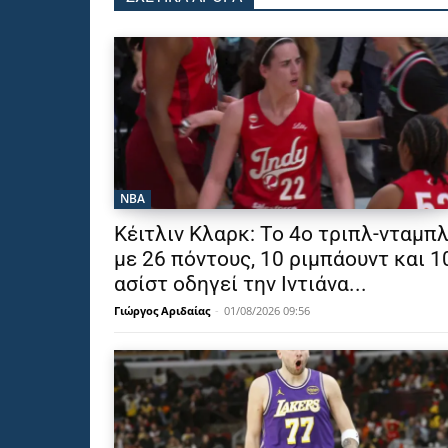
NBA
Κέιτλιν Κλαρκ: Το 4ο τριπλ-νταμπ
με 26 πόντους, 10 ριμπάουντ και 1
ασίστ οδηγεί την Ιντιάνα...
Γιώργος Αριδαίας
-
01/08/2026 09:56