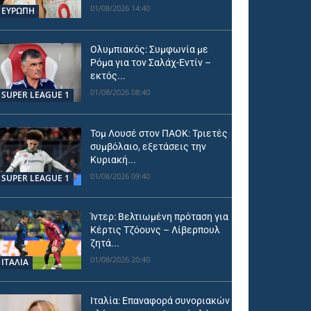
01/08/2026 14:40
ΕΥΡΩΠΗ
Ολυμπιακός: Συμφωνία με
Ρόμα για τον Σαλάχ-Εντίν –
εκτός...
01/08/2026 08:40
SUPER LEAGUE 1
Τομ Λουσέ στον ΠΑΟΚ: Τριετές
συμβόλαιο, εξετάσεις την
Κυριακή...
01/08/2026 09:40
SUPER LEAGUE 1
Ίντερ: Βελτιωμένη πρόταση για
Κέρτις Τζόουνς – Λίβερπουλ
ζητά...
01/08/2026 20:40
ΙΤΑΛΙΑ
Ιταλία: Επαναφορά συνοριακών