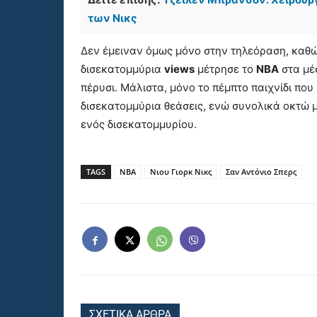
των Νικς
Δεν έμειναν όμως μόνο στην τηλεόραση, καθώ
δισεκατομμύρια
views
μέτρησε το
ΝΒΑ
στα μέ
πέρυσι. Μάλιστα, μόνο το πέμπτο παιχνίδι πο
δισεκατομμύρια θεάσεις, ενώ συνολικά οκτώ 
ενός δισεκατομμυρίου.
TAGS
NBA
Νιου Γιορκ Νικς
Σαν Αντόνιο Σπερς
ΣΧΕΤΙΚΑ ΑΡΘΡΑ