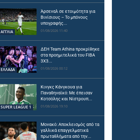
Άρσεναλ σε ετοιμότητα για
Βινίσιους – Το μπόνους
υπογραφής...
01/08/2026 11:40
ΑΓΓΛΙΑ
ΔΕΗ Team Athina προκρίθηκε
στα προημιτελικά του FIBA
3X3...
01/08/2026 00:12
ΕΛΛΑΔΑ
Κινγκς Κάνγκουα για
Παναθηναϊκό: Με έπεισαν
Κοτσόλης και Νίστρουπ...
01/08/2026 19:10
SUPER LEAGUE 1
Μονακό: Αποκλεισμός από τα
γαλλικά επαγγελματικά
πρωταθλήματα από την...