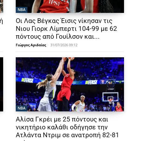
NBA
ή
Οι Λας Βέγκας Έισις νίκησαν τις
ς
Νιου Γιορκ Λίμπερτι 104-99 με 62
πόντους από Γουίλσον και...
Γιώργος Αριδαίας
-
31/07/2026 09:12
NBA
Αλίσα Γκρέι με 25 πόντους και
νικητήριο καλάθι οδήγησε την
Ατλάντα Ντριμ σε ανατροπή 82-81