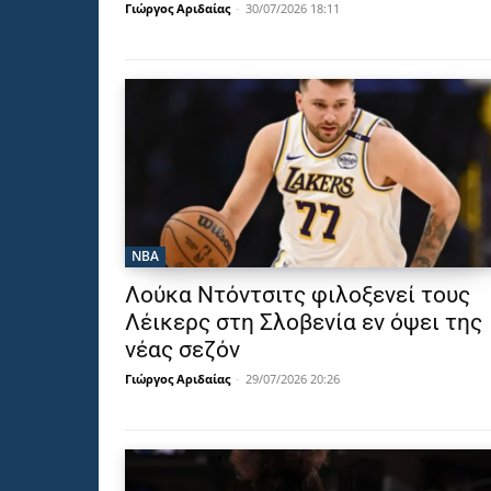
Γιώργος Αριδαίας
-
30/07/2026 18:11
NBA
Λούκα Ντόντσιτς φιλοξενεί τους
Λέικερς στη Σλοβενία εν όψει της
νέας σεζόν
Γιώργος Αριδαίας
-
29/07/2026 20:26