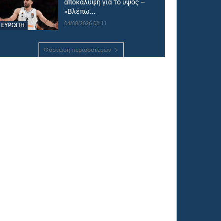
αποκάλυψη για το ύψος –
«Βλέπω...
04/08/2026 02:11
ΕΥΡΩΠΗ
Φόρτωση περισσοτέρων