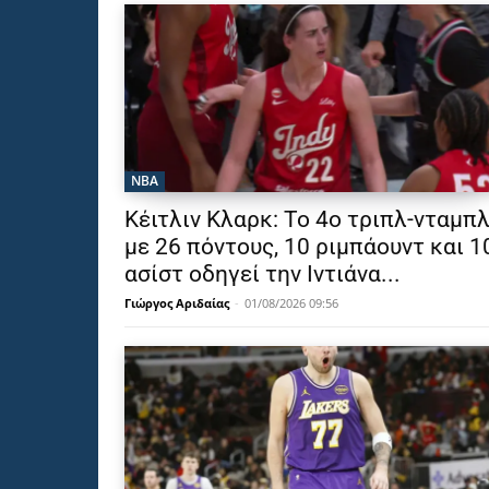
NBA
Κέιτλιν Κλαρκ: Το 4ο τριπλ-νταμπ
με 26 πόντους, 10 ριμπάουντ και 1
ασίστ οδηγεί την Ιντιάνα...
Γιώργος Αριδαίας
-
01/08/2026 09:56