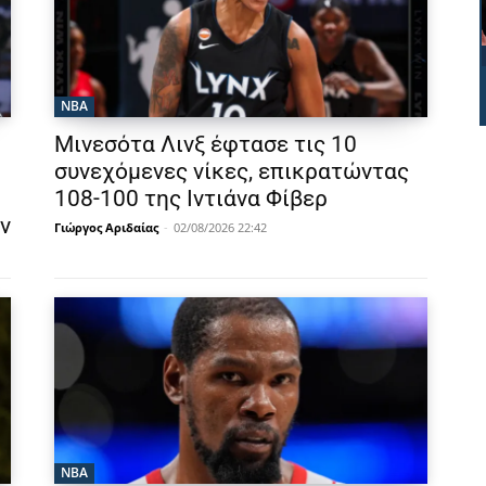
NBA
Μινεσότα Λινξ έφτασε τις 10
συνεχόμενες νίκες, επικρατώντας
108-100 της Ιντιάνα Φίβερ
ν
Γιώργος Αριδαίας
-
02/08/2026 22:42
NBA