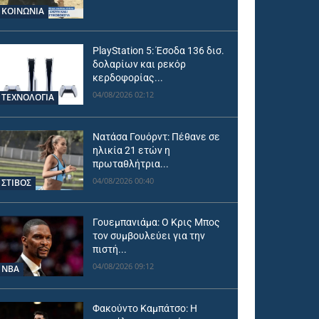
ΚΟΙΝΩΝΙΑ
PlayStation 5: Έσοδα 136 δισ.
δολαρίων και ρεκόρ
κερδοφορίας...
04/08/2026 02:12
ΤΕΧΝΟΛΟΓΙΑ
Νατάσα Γουόρντ: Πέθανε σε
ηλικία 21 ετών η
πρωταθλήτρια...
04/08/2026 00:40
ΣΤΙΒΟΣ
Γουεμπανιάμα: Ο Κρις Μπος
τον συμβουλεύει για την
πιστή...
04/08/2026 09:12
NBA
Φακούντο Καμπάτσο: Η