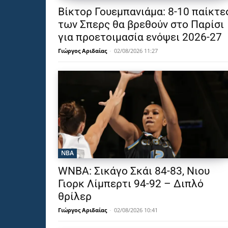
Βίκτορ Γουεμπανιάμα: 8-10 παίκτε
των Σπερς θα βρεθούν στο Παρίσι
για προετοιμασία ενόψει 2026-27
Γιώργος Αριδαίας
-
02/08/2026 11:27
NBA
WNBA: Σικάγο Σκάι 84-83, Νιου
Γιορκ Λίμπερτι 94-92 – Διπλό
θρίλερ
Γιώργος Αριδαίας
-
02/08/2026 10:41