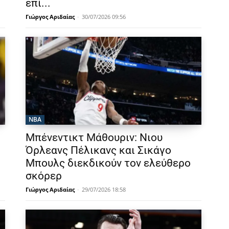
επί...
Γιώργος Αριδαίας
-
30/07/2026 09:56
NBA
Μπένεντικτ Μάθουριν: Νιου
Όρλεανς Πέλικανς και Σικάγο
Μπουλς διεκδικούν τον ελεύθερο
σκόρερ
Γιώργος Αριδαίας
-
29/07/2026 18:58