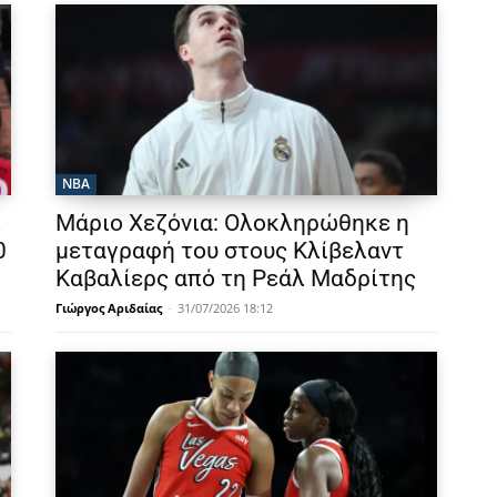
NBA
λ
Μάριο Χεζόνια: Ολοκληρώθηκε η
0
μεταγραφή του στους Κλίβελαντ
Καβαλίερς από τη Ρεάλ Μαδρίτης
Γιώργος Αριδαίας
-
31/07/2026 18:12