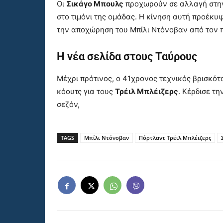
Οι
Σικάγο Μπουλς
προχωρούν σε αλλαγή στην 
στο τιμόνι της ομάδας. Η κίνηση αυτή προέκυ
την αποχώρηση του Μπίλι Ντόνοβαν από τον 
Η νέα σελίδα στους Ταύρους
Μέχρι πρότινος, ο 41χρονος τεχνικός βρισκό
κόουτς για τους
Τρέιλ Μπλέιζερς
. Κέρδισε τ
σεζόν,
TAGS
Μπίλι Ντόνοβαν
Πόρτλαντ Τρέιλ Μπλέιζερς