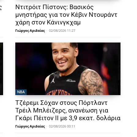
ς
Ντιτρόιτ Πίστονς: Βασικός
μνηστήρας για τον Κέβιν Ντουράντ
χάρη στον Κάνινγκχαμ
Γιώργος Αριδαίας
-
02/08/2026 11:27
NBA
Τζέρεμι Σόχαν στους Πόρτλαντ
Τρέιλ Μπλέιζερς, ανανέωση για
Γκάρι Πέιτον ΙΙ με 3,9 εκατ. δολάρια
Γιώργος Αριδαίας
-
02/08/2026 00:11