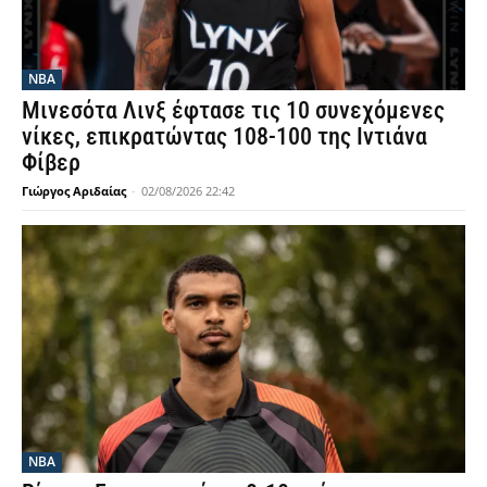
NBA
Μινεσότα Λινξ έφτασε τις 10 συνεχόμενες
νίκες, επικρατώντας 108-100 της Ιντιάνα
Φίβερ
Γιώργος Αριδαίας
-
02/08/2026 22:42
NBA