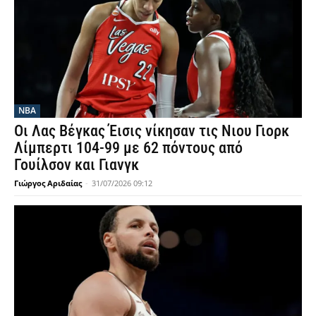
NBA
Οι Λας Βέγκας Έισις νίκησαν τις Νιου Γιορκ
Λίμπερτι 104-99 με 62 πόντους από
Γουίλσον και Γιανγκ
Γιώργος Αριδαίας
-
31/07/2026 09:12