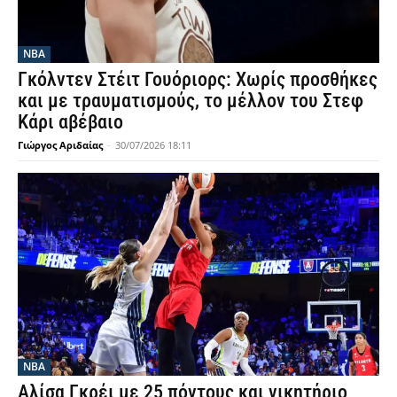
NBA
Γκόλντεν Στέιτ Γουόριορς: Χωρίς προσθήκες
και με τραυματισμούς, το μέλλον του Στεφ
Κάρι αβέβαιο
Γιώργος Αριδαίας
-
30/07/2026 18:11
NBA
Αλίσα Γκρέι με 25 πόντους και νικητήριο