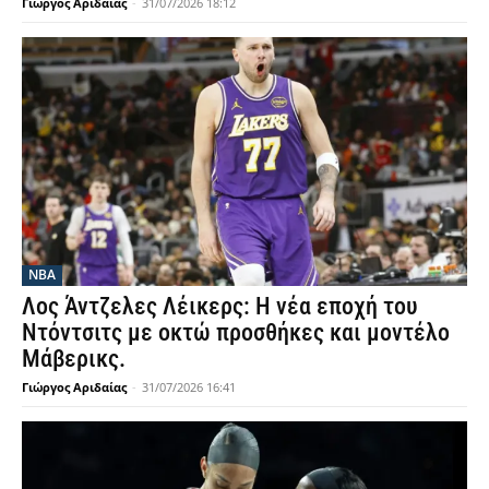
Γιώργος Αριδαίας
-
31/07/2026 18:12
NBA
Λος Άντζελες Λέικερς: Η νέα εποχή του
Ντόντσιτς με οκτώ προσθήκες και μοντέλο
Μάβερικς.
Γιώργος Αριδαίας
-
31/07/2026 16:41