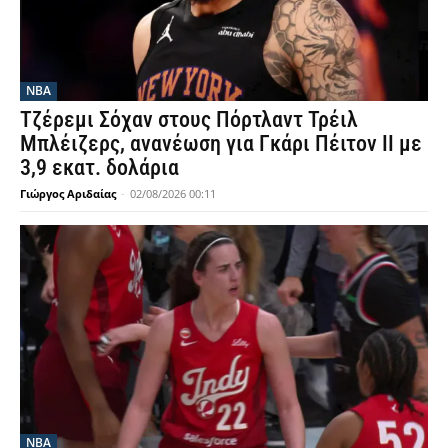
NBA
Τζέρεμι Σόχαν στους Πόρτλαντ Τρέιλ
Μπλέιζερς, ανανέωση για Γκάρι Πέιτον ΙΙ με
3,9 εκατ. δολάρια
Γιώργος Αριδαίας
-
02/08/2026 00:11
NBA