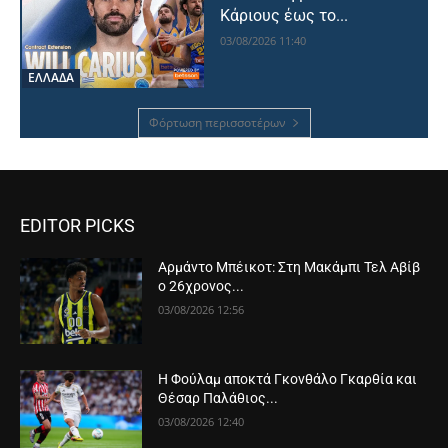
Κάριους έως το...
03/08/2026 11:40
ΕΛΛΑΔΑ
Φόρτωση περισσοτέρων
EDITOR PICKS
Αρμάντο Μπέικοτ: Στη Μακάμπι Τελ Αβίβ
ο 26χρονος...
03/08/2026 12:56
Η Φούλαμ αποκτά Γκονθάλο Γκαρθία και
Θέσαρ Παλάθιος...
03/08/2026 12:40