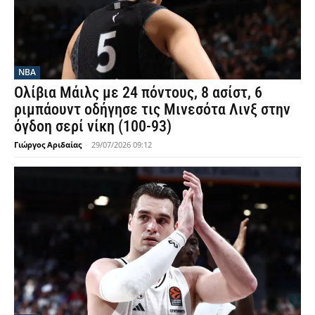
NBA
Ολίβια Μάιλς με 24 πόντους, 8 ασίστ, 6
ριμπάουντ οδήγησε τις Μινεσότα Λινξ στην
όγδοη σερί νίκη (100-93)
Γιώργος Αριδαίας
-
29/07/2026 09:12