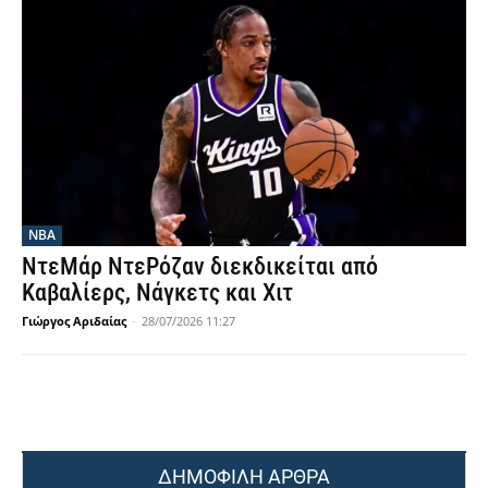
NBA
ΝτεΜάρ ΝτεΡόζαν διεκδικείται από
Καβαλίερς, Νάγκετς και Χιτ
Γιώργος Αριδαίας
-
28/07/2026 11:27
ΔΗΜΟΦΙΛΗ ΑΡΘΡΑ