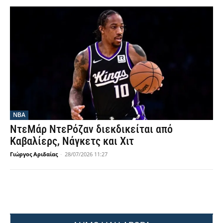
NBA
ΝτεΜάρ ΝτεΡόζαν διεκδικείται από
Καβαλίερς, Νάγκετς και Χιτ
Γιώργος Αριδαίας
-
28/07/2026 11:27