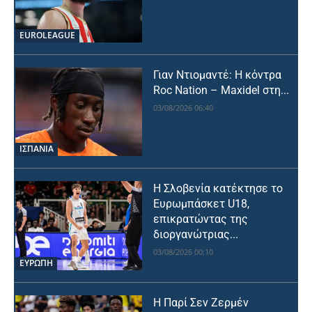
EUROLEAGUE
Γιαν Ντιομαντέ: Η κόντρα
Roc Nation – Maxidel στη...
03/08/2026 06:40
ΙΣΠΑΝΙΑ
Η Σλοβενία κατέκτησε το
Ευρωμπάσκετ U18,
επικρατώντας της
διοργανώτριας...
03/08/2026 00:10
ΕΥΡΩΠΗ
Η Παρί Σεν Ζερμέν