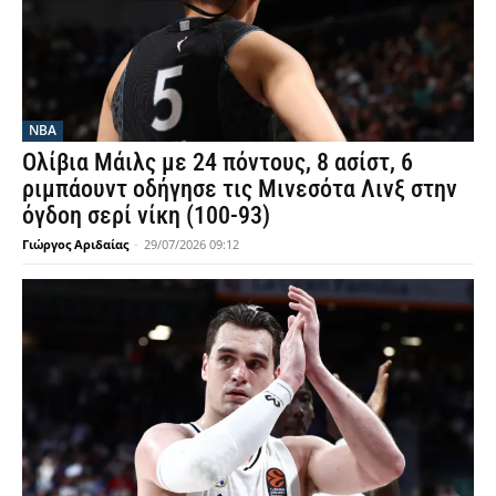
NBA
Ολίβια Μάιλς με 24 πόντους, 8 ασίστ, 6
ριμπάουντ οδήγησε τις Μινεσότα Λινξ στην
όγδοη σερί νίκη (100-93)
Γιώργος Αριδαίας
-
29/07/2026 09:12