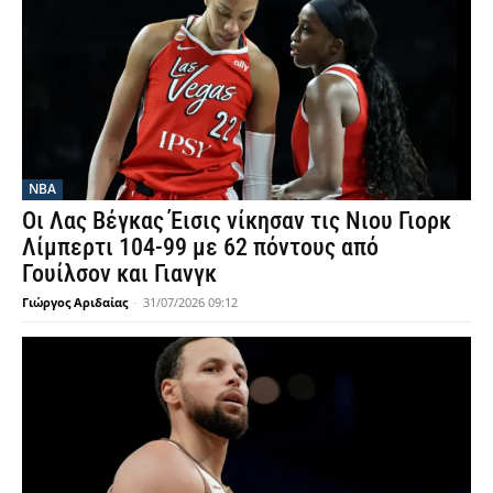
NBA
Οι Λας Βέγκας Έισις νίκησαν τις Νιου Γιορκ
Λίμπερτι 104-99 με 62 πόντους από
Γουίλσον και Γιανγκ
Γιώργος Αριδαίας
-
31/07/2026 09:12