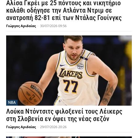
Αλίσα Γκρέι με 25 πόντους και νικητήριο
καλάθι οδήγησε την Ατλάντα Ντριμ σε
ανατροπή 82-81 επί των Ντάλας Γουίνγκς
Γιώργος Αριδαίας
-
30/07/2026 09:56
NBA
Λούκα Ντόντσιτς φιλοξενεί τους Λέικερς
στη Σλοβενία εν όψει της νέας σεζόν
Γιώργος Αριδαίας
-
29/07/2026 20:26