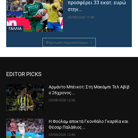
προσφέρει 33 εκατ. ευρώ
στην...
03/08/2026 11:40
ΓΑΛΛΙΑ
Φόρτωση περισσοτέρων
EDITOR PICKS
Αρμάντο Μπέικοτ: Στη Μακάμπι Τελ Αβίβ
ο 26χρονος...
03/08/2026 12:56
Η Φούλαμ αποκτά Γκονθάλο Γκαρθία και
Θέσαρ Παλάθιος...
03/08/2026 12:40