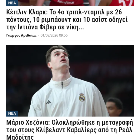
NBA
Κέιτλιν Κλαρκ: Το 4ο τριπλ-νταμπλ με 26
πόντους, 10 ριμπάουντ και 10 ασίστ οδηγεί
την Ιντιάνα Φίβερ σε νίκη...
Γιώργος Αριδαίας
-
01/08/2026 09:56
NBA
Μάριο Χεζόνια: Ολοκληρώθηκε η μεταγραφή
του στους Κλίβελαντ Καβαλίερς από τη Ρεάλ
Μαδρίτης