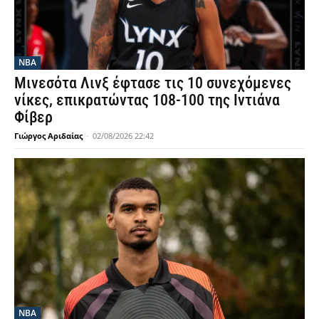
NBA
Μινεσότα Λινξ έφτασε τις 10 συνεχόμενες
νίκες, επικρατώντας 108-100 της Ιντιάνα
Φίβερ
Γιώργος Αριδαίας
-
02/08/2026 22:42
NBA