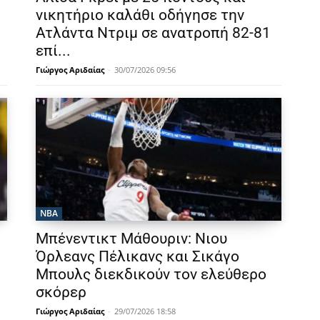
νικητήριο καλάθι οδήγησε την
Ατλάντα Ντριμ σε ανατροπή 82-81
επί...
Γιώργος Αριδαίας
-
30/07/2026 09:56
NBA
Μπένεντικτ Μάθουριν: Νιου
Όρλεανς Πέλικανς και Σικάγο
Μπουλς διεκδικούν τον ελεύθερο
σκόρερ
Γιώργος Αριδαίας
-
29/07/2026 18:58