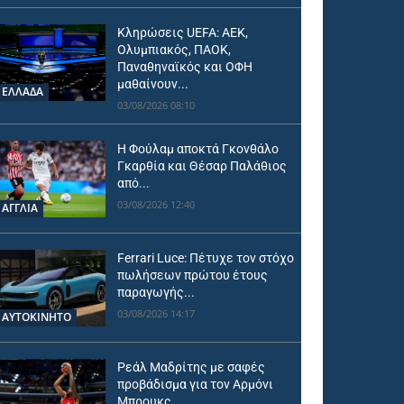
Κληρώσεις UEFA: ΑΕΚ,
Ολυμπιακός, ΠΑΟΚ,
Παναθηναϊκός και ΟΦΗ
μαθαίνουν...
ΕΛΛΑΔΑ
03/08/2026 08:10
Η Φούλαμ αποκτά Γκονθάλο
Γκαρθία και Θέσαρ Παλάθιος
από...
03/08/2026 12:40
ΑΓΓΛΙΑ
Ferrari Luce: Πέτυχε τον στόχο
πωλήσεων πρώτου έτους
παραγωγής...
03/08/2026 14:17
ΑΥΤΟΚΙΝΗΤΟ
Ρεάλ Μαδρίτης με σαφές
προβάδισμα για τον Αρμόνι
Μπρουκς...