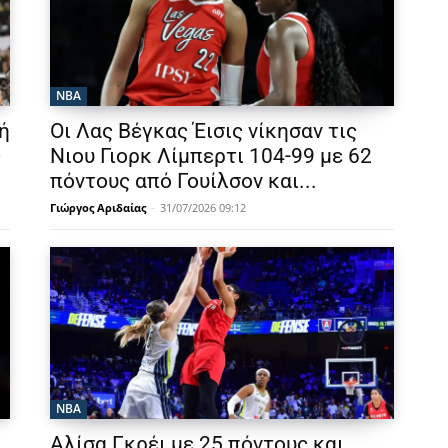
NBA
ή
Οι Λας Βέγκας Έισις νίκησαν τις
ς
Νιου Γιορκ Λίμπερτι 104-99 με 62
πόντους από Γουίλσον και...
Γιώργος Αριδαίας
-
31/07/2026 09:12
NBA
Αλίσα Γκρέι με 25 πόντους και