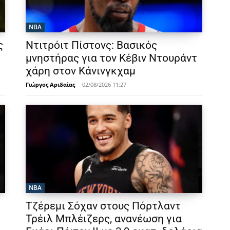
NBA
ς
Ντιτρόιτ Πίστονς: Βασικός
μνηστήρας για τον Κέβιν Ντουράντ
χάρη στον Κάνινγκχαμ
Γιώργος Αριδαίας
-
02/08/2026 11:27
NBA
Τζέρεμι Σόχαν στους Πόρτλαντ
Τρέιλ Μπλέιζερς, ανανέωση για