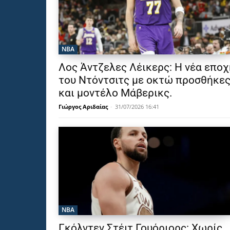
NBA
Λος Άντζελες Λέικερς: Η νέα εποχ
του Ντόντσιτς με οκτώ προσθήκε
και μοντέλο Μάβερικς.
Γιώργος Αριδαίας
-
31/07/2026 16:41
NBA
Γκόλντεν Στέιτ Γουόριορς: Χωρίς