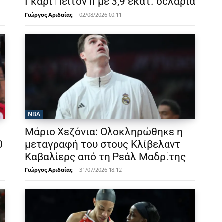
Γκάρι Πέιτον ΙΙ με 3,9 εκατ. δολάρια
Γιώργος Αριδαίας
-
02/08/2026 00:11
NBA
λ
Μάριο Χεζόνια: Ολοκληρώθηκε η
0
μεταγραφή του στους Κλίβελαντ
Καβαλίερς από τη Ρεάλ Μαδρίτης
Γιώργος Αριδαίας
-
31/07/2026 18:12