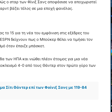
θώς ο σταρ των Φίνιξ Σανς αποφάσισε να αποχωριστεί
καρντ βάζει τέλος σε μια εποχή φανέλας.
τας το 15 για τη νέα του εμφάνιση στις εξέδρες του
ESPN δείχνουν πως ο Μπούκερ θέλει να τιμήσει τον
θμό όταν έπαιζε μπάσκετ.
δα των ΗΠΑ και νιώθει πλέον έτοιμος για μια νέα
αποκλεισμό 4-0 από τους Θάντερ στον πρώτο γύρο των
α Σίτι Θάντερ επί των Φοίνιξ Σανς με 119-84