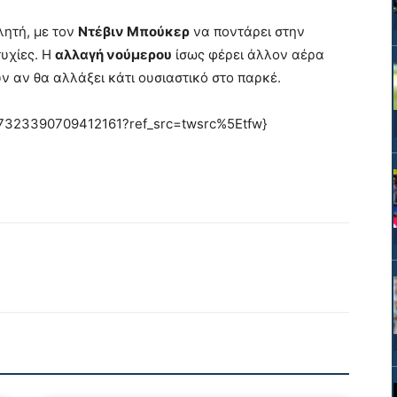
λητή, με τον
Ντέβιν Μπούκερ
να ποντάρει στην
τυχίες. Η
αλλαγή νούμερου
ίσως φέρει άλλον αέρα
ν αν θα αλλάξει κάτι ουσιαστικό στο παρκέ.
067323390709412161?ref_src=twsrc%5Etfw}