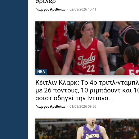
θρίλερ
Γιώργος Αριδαίας
-
02/08/2026 10:41
NBA
Κέιτλιν Κλαρκ: Το 4ο τριπλ-νταμπ
με 26 πόντους, 10 ριμπάουντ και 1
ασίστ οδηγεί την Ιντιάνα...
Γιώργος Αριδαίας
-
01/08/2026 09:56