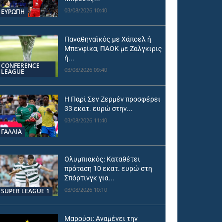
03/08/2026 10:40
ΕΥΡΩΠΗ
Παναθηναϊκός με Χάποελ ή
Μπενφίκα, ΠΑΟΚ με Ζάλγκιρις
ή...
CONFERENCE
03/08/2026 09:40
LEAGUE
Η Παρί Σεν Ζερμέν προσφέρει
33 εκατ. ευρώ στην...
03/08/2026 11:40
ΓΑΛΛΙΑ
Ολυμπιακός: Καταθέτει
πρόταση 10 εκατ. ευρώ στη
Σπόρτινγκ για...
03/08/2026 10:10
SUPER LEAGUE 1
Μαρούσι: Αναμένει την