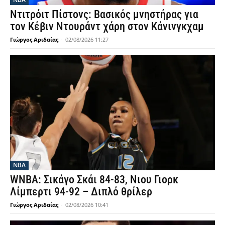
Ντιτρόιτ Πίστονς: Βασικός μνηστήρας για
τον Κέβιν Ντουράντ χάρη στον Κάνινγκχαμ
Γιώργος Αριδαίας
-
02/08/2026 11:27
NBA
WNBA: Σικάγο Σκάι 84-83, Νιου Γιορκ
Λίμπερτι 94-92 – Διπλό θρίλερ
Γιώργος Αριδαίας
-
02/08/2026 10:41