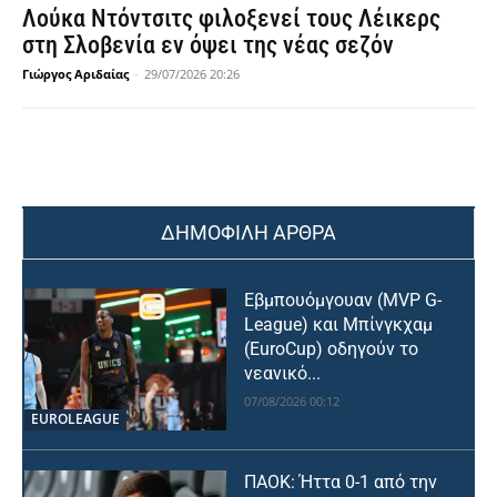
Λούκα Ντόντσιτς φιλοξενεί τους Λέικερς
στη Σλοβενία εν όψει της νέας σεζόν
Γιώργος Αριδαίας
-
29/07/2026 20:26
ΔΗΜΟΦΙΛΗ ΑΡΘΡΑ
Εβμπουόμγουαν (MVP G-
League) και Μπίνγκχαμ
(EuroCup) οδηγούν το
νεανικό...
07/08/2026 00:12
EUROLEAGUE
ΠΑΟΚ: Ήττα 0-1 από την