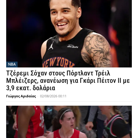
NBA
Τζέρεμι Σόχαν στους Πόρτλαντ Τρέιλ
Μπλέιζερς, ανανέωση για Γκάρι Πέιτον ΙΙ με
3,9 εκατ. δολάρια
Γιώργος Αριδαίας
-
02/08/2026 00:11