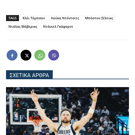
TAGS
Κλέι Τόμπσον
Λούκα Ντόντσιτς
Μπόστον Σέλτικς
Ντάλας Μάβερικς
Ντάνιελ Γκάφορντ
ΣΧΕΤΙΚΑ ΑΡΘΡΑ