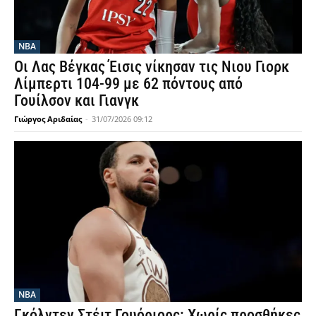
NBA
Οι Λας Βέγκας Έισις νίκησαν τις Νιου Γιορκ
Λίμπερτι 104-99 με 62 πόντους από
Γουίλσον και Γιανγκ
Γιώργος Αριδαίας
-
31/07/2026 09:12
NBA
Γκόλντεν Στέιτ Γουόριορς: Χωρίς προσθήκες