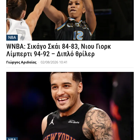
NBA
WNBA: Σικάγο Σκάι 84-83, Νιου Γιορκ
Λίμπερτι 94-92 – Διπλό θρίλερ
Γιώργος Αριδαίας
-
02/08/2026 10:41
NBA