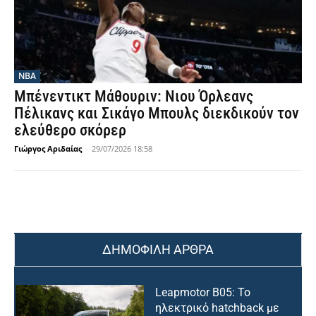
NBA
Μπένεντικτ Μάθουριν: Νιου Όρλεανς
Πέλικανς και Σικάγο Μπουλς διεκδικούν τον
ελεύθερο σκόρερ
Γιώργος Αριδαίας
-
29/07/2026 18:58
ΔΗΜΟΦΙΛΗ ΑΡΘΡΑ
Leapmotor B05: Το
ηλεκτρικό hatchback με