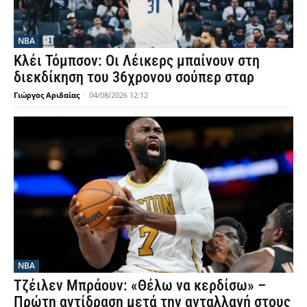
NBA
Κλέι Τόμπσον: Οι Λέικερς μπαίνουν στη
διεκδίκηση του 36χρονου σούπερ σταρ
Γιώργος Αριδαίας
-
04/08/2026 12:12
NBA
Τζέιλεν Μπράουν: «Θέλω να κερδίσω» –
Πρώτη αντίδραση μετά την ανταλλαγή στους