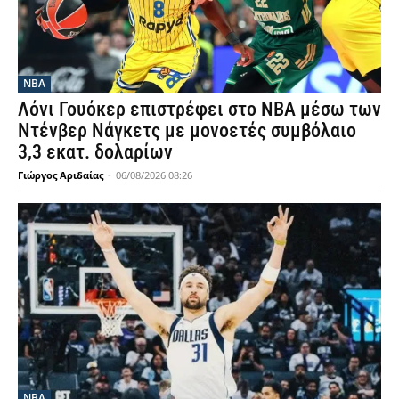
NBA
Λόνι Γουόκερ επιστρέφει στο NBA μέσω των
Ντένβερ Νάγκετς με μονοετές συμβόλαιο
3,3 εκατ. δολαρίων
Γιώργος Αριδαίας
-
06/08/2026 08:26
NBA