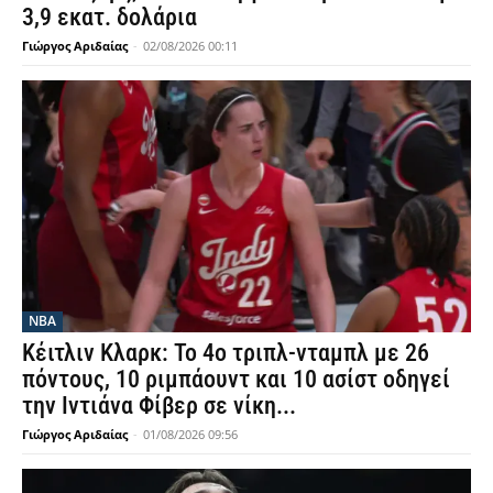
3,9 εκατ. δολάρια
Γιώργος Αριδαίας
-
02/08/2026 00:11
NBA
Κέιτλιν Κλαρκ: Το 4ο τριπλ-νταμπλ με 26
πόντους, 10 ριμπάουντ και 10 ασίστ οδηγεί
την Ιντιάνα Φίβερ σε νίκη...
Γιώργος Αριδαίας
-
01/08/2026 09:56