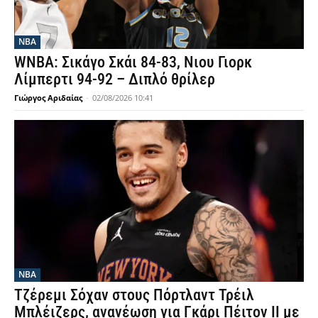
NBA
WNBA: Σικάγο Σκάι 84-83, Νιου Γιορκ
Λίμπερτι 94-92 – Διπλό θρίλερ
Γιώργος Αριδαίας
-
02/08/2026 10:41
NBA
Τζέρεμι Σόχαν στους Πόρτλαντ Τρέιλ
Μπλέιζερς, ανανέωση για Γκάρι Πέιτον ΙΙ με