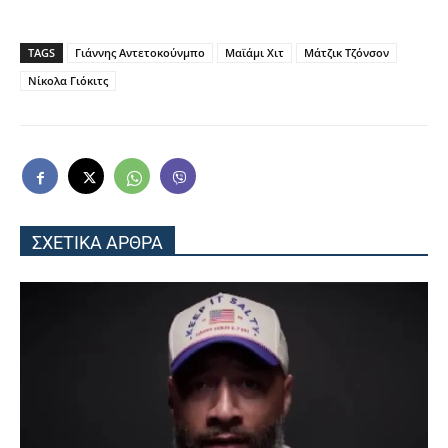
TAGS
Γιάννης Αντετοκούνμπο
Μαϊάμι Χιτ
Μάτζικ Τζόνσον
Νίκολα Γιόκιτς
ΣΧΕΤΙΚΑ ΑΡΘΡΑ