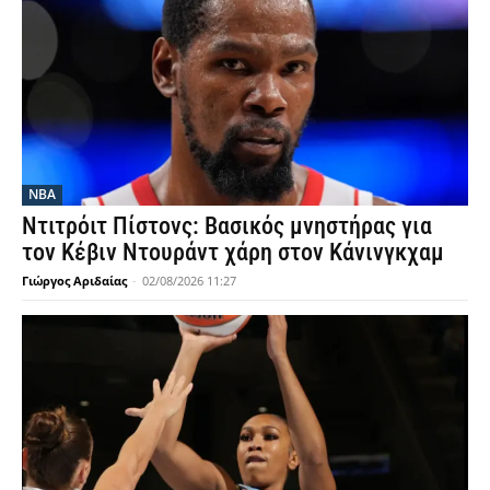
NBA
Ντιτρόιτ Πίστονς: Βασικός μνηστήρας για
τον Κέβιν Ντουράντ χάρη στον Κάνινγκχαμ
Γιώργος Αριδαίας
-
02/08/2026 11:27