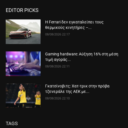
EDITOR PICKS
Η Ferrari δεν εγκαταλείπει τους
θερμικούς κινητήρες –...
08/08/2026 22:17
Gaming hardware: Αύξηση 16% στη μέση
τιμή αγοράς...
08/08/2026 22:11
Γκατσίνοβιτς: Χατ-τρικ στην πρόβα
τζενεράλε της ΑΕΚ με...
08/08/2026 22:10
TAGS