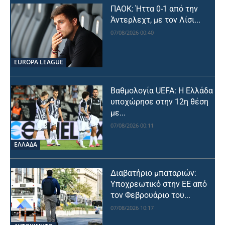
ΠΑΟΚ: Ήττα 0-1 από την
Άντερλεχτ, με τον Λίσι...
07/08/2026 00:40
EUROPA LEAGUE
Βαθμολογία UEFA: Η Ελλάδα
υποχώρησε στην 12η θέση
με...
07/08/2026 00:11
ΕΛΛΑΔΑ
Διαβατήριο μπαταριών:
Υποχρεωτικό στην ΕΕ από
τον Φεβρουάριο του...
07/08/2026 10:17