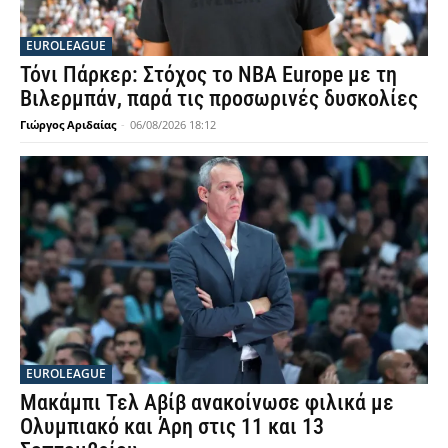
EUROLEAGUE
Τόνι Πάρκερ: Στόχος το NBA Europe με τη
Βιλερμπάν, παρά τις προσωρινές δυσκολίες
Γιώργος Αριδαίας
-
06/08/2026 18:12
EUROLEAGUE
Μακάμπι Τελ Αβίβ ανακοίνωσε φιλικά με
Ολυμπιακό και Άρη στις 11 και 13