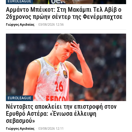
EUROLEAGUE
Αρμάντο Μπέικοτ: Στη Μακάμπι Τελ Αβίβ ο
26χρονος πρώην σέντερ της Φενέρμπαχτσε
Γιώργος Αριδαίας
-
03/08/2026 12:56
EUROLEAGUE
Νέντοβιτς αποκλείει την επιστροφή στον
Ερυθρό Αστέρα: «Ένιωσα έλλειψη
σεβασμού»
Γιώργος Αριδαίας
-
03/08/2026 12:11