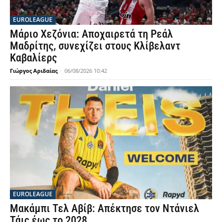
EUROLEAGUE
Μάριο Χεζόνια: Αποχαιρετά τη Ρεάλ
Μαδρίτης, συνεχίζει στους Κλίβελαντ
Καβαλίερς
Γιώργος Αριδαίας
-
06/08/2026 10:42
EUROLEAGUE
Μακάμπι Τελ Αβίβ: Απέκτησε τον Ντάνιελ
Τάις έως το 2028