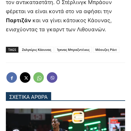
τον αντικαταστάτη. Ο Στέρλινγκ Μπράουν
φέρεται να είναι κοντά στο να αφήσει την
Παρτιζάν
και να γίνει κάτοικος Κάουνας,
ενισχύοντας τα γκαρντ των Λιθουανών.
TAGS
Ζαλγκίρις Κάουνας
Ίγκνας Μπραζντέικις
Μόουζες Ράιτ
ΣΧΕΤΙΚΑ ΑΡΘΡΑ