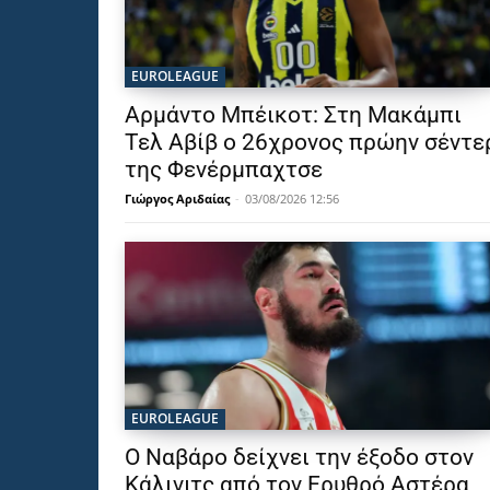
EUROLEAGUE
Αρμάντο Μπέικοτ: Στη Μακάμπι
Τελ Αβίβ ο 26χρονος πρώην σέντε
της Φενέρμπαχτσε
Γιώργος Αριδαίας
-
03/08/2026 12:56
EUROLEAGUE
Ο Ναβάρο δείχνει την έξοδο στον
Κάλινιτς από τον Ερυθρό Αστέρα