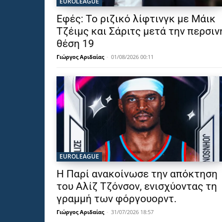
EUROLEAGUE
Εφές: Το ριζικό λίφτινγκ με Μάικ
Τζέιμς και Σάριτς μετά την περσιν
θέση 19
Γιώργος Αριδαίας
-
01/08/2026 00:11
EUROLEAGUE
Η Παρί ανακοίνωσε την απόκτηση
του Αλίζ Τζόνσον, ενισχύοντας τη
γραμμή των φόργουορντ.
Γιώργος Αριδαίας
-
31/07/2026 18:57