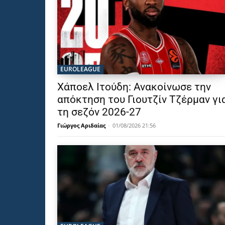
EUROLEAGUE
Χάποελ Ιτούδη: Ανακοίνωσε την
απόκτηση του Γιουτζίν Τζέρμαν γι
τη σεζόν 2026-27
Γιώργος Αριδαίας
-
01/08/2026 21:56