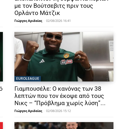
με τον Βούτσεβιτς πριν τους
Ορλάντο Μάτζικ
Γιώργος Αριδαίας
-
02/08/2026 16:41
EUROLEAGUE
ό
Γιαμπουσέλε: Ο κανόνας των 38
λεπτών που τον έκοψε από τους
Νικς – “Πρόβλημα χωρίς λύση”...
Γιώργος Αριδαίας
-
02/08/2026 15:12