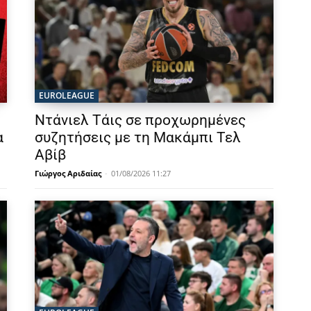
EUROLEAGUE
Ντάνιελ Τάις σε προχωρημένες
α
συζητήσεις με τη Μακάμπι Τελ
Αβίβ
Γιώργος Αριδαίας
-
01/08/2026 11:27