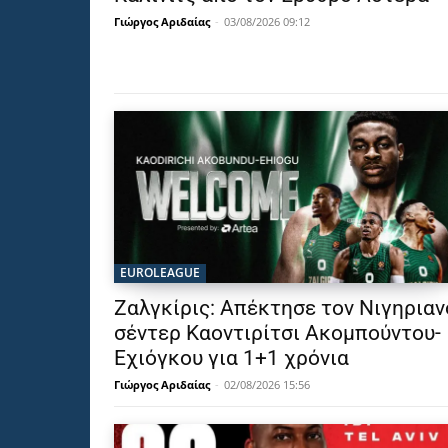
Γιώργος Αριδαίας
-
03/08/2026 09:12
EUROLEAGUE
Ζαλγκίρις: Απέκτησε τον Νιγηριαν
σέντερ Καοντιρίτσι Ακομπούντου-
Εχιόγκου για 1+1 χρόνια
Γιώργος Αριδαίας
-
02/08/2026 15:56