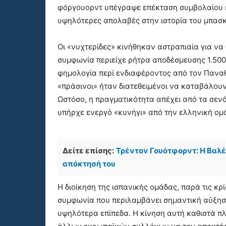
φόργουορντ υπέγραψε επέκταση συμβολαίου έ
υψηλότερες απολαβές στην ιστορία του μπασκ
Οι «νυχτερίδες» κινήθηκαν αστραπιαία για ν
συμφωνία περιείχε ρήτρα αποδέσμευσης 1.500
φημολογία περί ενδιαφέροντος από τον Παναθ
«πράσινοι» ήταν διατεθειμένοι να καταβάλουν
Ωστόσο, η πραγματικότητα απέχει από τα σεν
υπήρχε ενεργό «κυνήγι» από την ελληνική ομ
Δείτε επίσης:
Τρέντον Γουότφορντ: Η Βαλ
απόκτησή του
Η διοίκηση της ισπανικής ομάδας, παρά τις κρ
συμφωνία που περιλαμβάνει σημαντική αύξη
υψηλότερα επίπεδα. Η κίνηση αυτή καθιστά π