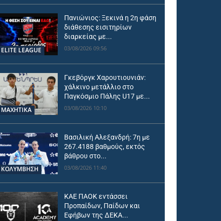
Πανιώνιος: Ξεκινά η 2η φάση
διάθεσης εισιτηρίων
διαρκείας με...
03/08/2026 09:56
ELITE LEAGUE
Γκεβόργκ Χαρουτιουνιάν:
χάλκινο μετάλλιο στο
Παγκόσμιο Πάλης U17 με...
03/08/2026 10:10
ΜΑΧΗΤΙΚΑ
Βασιλική Αλεξανδρή: 7η με
267.4188 βαθμούς, εκτός
βάθρου στο...
03/08/2026 11:40
ΚΟΛΥΜΒΗΣΗ
ΚΑΕ ΠΑΟΚ εντάσσει
Προπαίδων, Παίδων και
Εφήβων της ΔΕΚΑ...