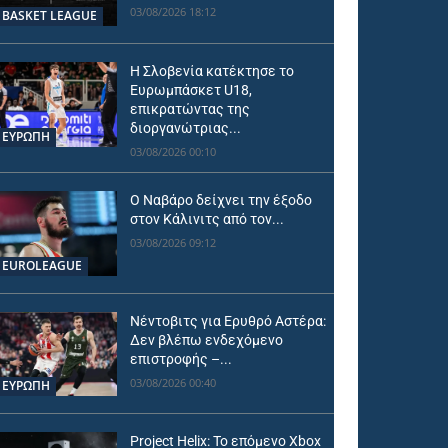
03/08/2026 18:12
BASKET LEAGUE
Η Σλοβενία κατέκτησε το
Ευρωμπάσκετ U18,
επικρατώντας της
διοργανώτριας...
ΕΥΡΩΠΗ
03/08/2026 00:10
Ο Ναβάρο δείχνει την έξοδο
στον Κάλινιτς από τον...
03/08/2026 09:12
EUROLEAGUE
Νέντοβιτς για Ερυθρό Αστέρα:
Δεν βλέπω ενδεχόμενο
επιστροφής –...
03/08/2026 00:40
ΕΥΡΩΠΗ
Project Helix: Το επόμενο Xbox