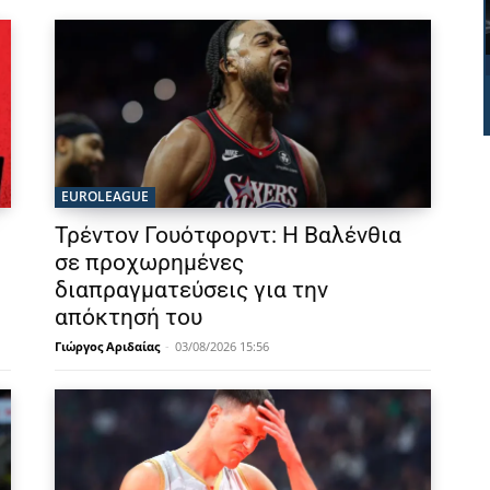
EUROLEAGUE
Τρέντον Γουότφορντ: Η Βαλένθια
σε προχωρημένες
διαπραγματεύσεις για την
απόκτησή του
Γιώργος Αριδαίας
-
03/08/2026 15:56