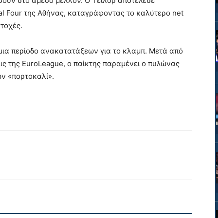
ουν στο άμεσο μέλλον. Ο Τέιλορ αποτέλεσε
nal Four της Αθήνας, καταγράφοντας το καλύτερο net
ατοχές.
 μια περίοδο ανακατατάξεων για το κλαμπ. Μετά από
ις της EuroLeague, ο παίκτης παραμένει ο πυλώνας
ων «πορτοκαλί».