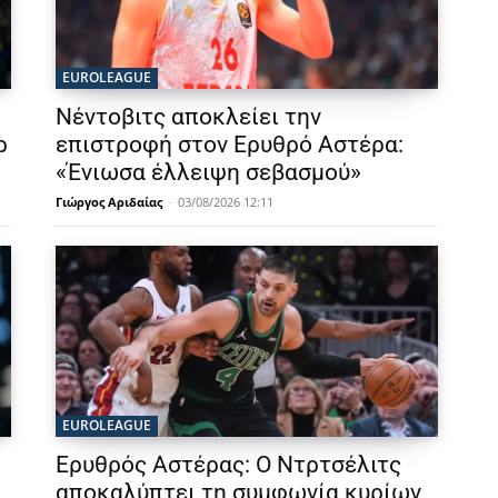
EUROLEAGUE
Νέντοβιτς αποκλείει την
ρ
επιστροφή στον Ερυθρό Αστέρα:
«Ένιωσα έλλειψη σεβασμού»
Γιώργος Αριδαίας
-
03/08/2026 12:11
EUROLEAGUE
Ερυθρός Αστέρας: Ο Ντρτσέλιτς
αποκαλύπτει τη συμφωνία κυρίων