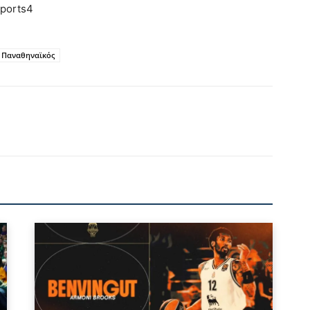
sports4
Παναθηναϊκός