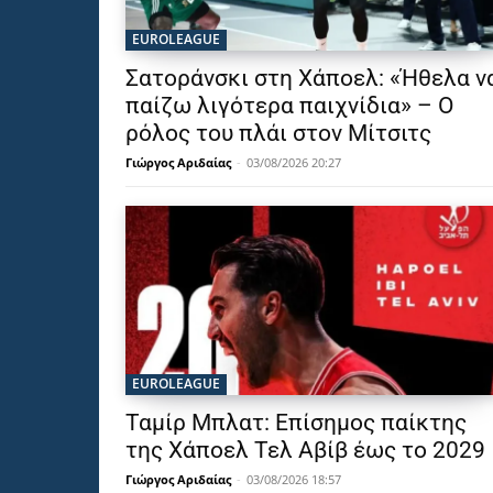
EUROLEAGUE
Σατοράνσκι στη Χάποελ: «Ήθελα ν
παίζω λιγότερα παιχνίδια» – Ο
ρόλος του πλάι στον Μίτσιτς
Γιώργος Αριδαίας
-
03/08/2026 20:27
EUROLEAGUE
Ταμίρ Μπλατ: Επίσημος παίκτης
της Χάποελ Τελ Αβίβ έως το 2029
Γιώργος Αριδαίας
-
03/08/2026 18:57