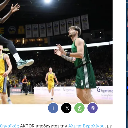
θηναϊκός
AKTOR υποδέχεται την
Άλμπα Βερολίνου
, με