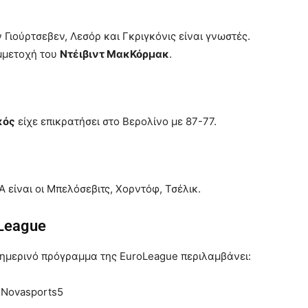
ν Γιούρτσεβεν, Λεσόρ και Γκριγκόνις είναι γνωστές.
υμμετοχή του
Ντέιβιντ ΜακΚόρμακ
.
κός
είχε επικρατήσει στο Βερολίνο με 87-77.
 είναι οι Μπελόσεβιτς, Χορντόφ, Τσέλικ.
oLeague
ημερινό πρόγραμμα της EuroLeague περιλαμβάνει:
, Novasports5