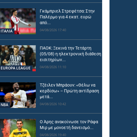
Γκάμπριελ Στρεφέτσα: Στην
Παλέρμο για 4 εκατ. ευρώ
από...
04/08/2026 17:40
ΙΤΑΛΙΑ
ΠΑΟΚ: Ξεκινά την Τετάρτη
(05/08) η ηλεκτρονική διάθεση
εισιτηρίων...
04/08/2026 11:10
EUROPA LEAGUE
Τζέιλεν Μπράουν: «Θέλω να
κερδίσω» – Πρώτη αντίδραση
μετά...
04/08/2026 10:42
NBA
Ο Άρης ανακοίνωσε τον Ράφα
Μιρ με μονοετή δανεισμό...
04/08/2026 19:40