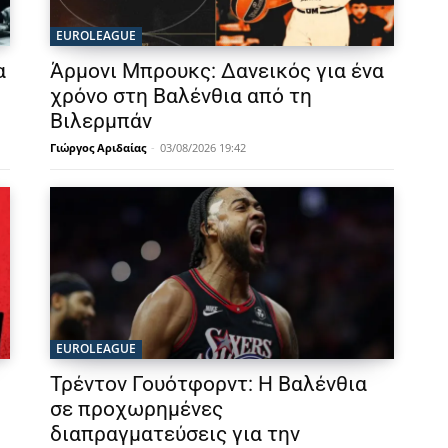
EUROLEAGUE
α
Άρμονι Μπρουκς: Δανεικός για ένα
χρόνο στη Βαλένθια από τη
Βιλερμπάν
Γιώργος Αριδαίας
-
03/08/2026 19:42
EUROLEAGUE
Τρέντον Γουότφορντ: Η Βαλένθια
σε προχωρημένες
διαπραγματεύσεις για την