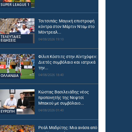
SUPER LEAGUE 1
Τσιτσιπάς: Μαγική επιστροφή
κόντρα στον Μάρτιν Νταμ στο
Μόντρεαλ...
ΤΕΛΕΥΤΑΙΕΣ
04/08/2026 19:10
ΕΙΔΗΣΕΙΣ
Φίλιπ Κόστιτς στην Αϊντχόφεν:
Διετές συμβόλαιο και ιατρικά
την...
04/08/2026 18:40
OΛΛΑΝΔΊΑ
Κώστας Βασιλειάδης νέος
προπονητής της Νεφτσί
Μπακού με συμβόλαιο...
04/08/2026 01:40
ΕΥΡΩΠΗ
Ρεάλ Μαδρίτης: Μια ανάσα από