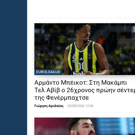
EUROLEAGUE
Αρμάντο Μπέικοτ: Στη Μακάμπι
Τελ Αβίβ ο 26χρονος πρώην σέντε
της Φενέρμπαχτσε
Γιώργος Αριδαίας
-
03/08/2026 12:56