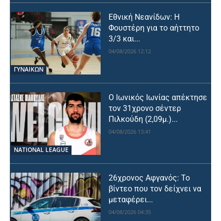
Εθνική Νεανίδων: Η
Φουστέρη για το αήττητο
3/3 και...
04/08/2026 12:12
ΓΥΝΑΙΚΩΝ
Ο Ιωνικός Ιωνίας απέκτησε
τον 31χρονο σέντερ
Πιλκούδη (2,09μ.)...
04/08/2026 13:41
NATIONAL LEAGUE
26χρονος Αφγανός: Το
βίντεο που τον δείχνει να
μεταφέρει...
04/08/2026 04:35