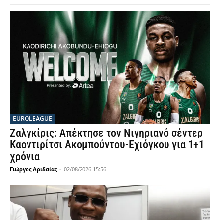
EUROLEAGUE
Ζαλγκίρις: Απέκτησε τον Νιγηριανό σέντερ
Καοντιρίτσι Ακομπούντου-Εχιόγκου για 1+1
χρόνια
Γιώργος Αριδαίας
-
02/08/2026 15:56