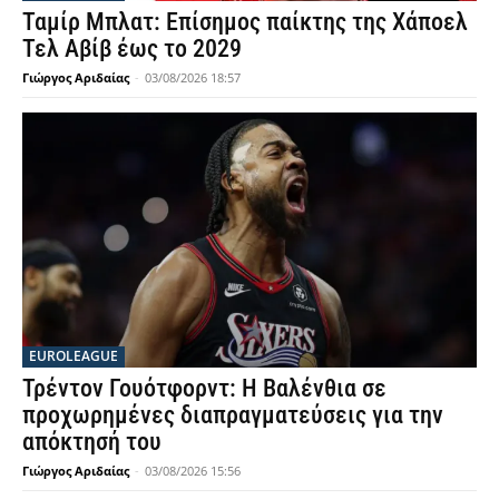
Ταμίρ Μπλατ: Επίσημος παίκτης της Χάποελ
Τελ Αβίβ έως το 2029
Γιώργος Αριδαίας
-
03/08/2026 18:57
EUROLEAGUE
Τρέντον Γουότφορντ: Η Βαλένθια σε
προχωρημένες διαπραγματεύσεις για την
απόκτησή του
Γιώργος Αριδαίας
-
03/08/2026 15:56