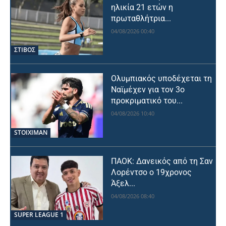
ηλικία 21 ετών η
πρωταθλήτρια...
04/08/2026 00:40
ΣΤΙΒΟΣ
Ολυμπιακός υποδέχεται τη
Ναϊμέχεν για τον 3ο
προκριματικό του...
04/08/2026 10:40
STOIXIMAN
ΠΑΟΚ: Δανεικός από τη Σαν
Λορέντσο ο 19χρονος
Άξελ...
04/08/2026 08:40
SUPER LEAGUE 1