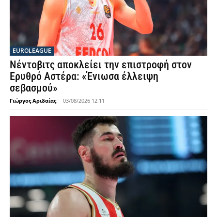
EUROLEAGUE
Νέντοβιτς αποκλείει την επιστροφή στον
Ερυθρό Αστέρα: «Ένιωσα έλλειψη
σεβασμού»
Γιώργος Αριδαίας
-
03/08/2026 12:11