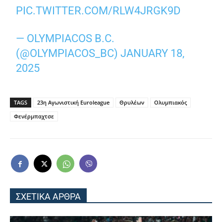
PIC.TWITTER.COM/RLW4JRGK9D
— OLYMPIACOS B.C.
(@OLYMPIACOS_BC)
JANUARY 18,
2025
TAGS
23η Αγωνιστική Euroleague
Θρυλέων
Ολυμπιακός
Φενέρμπαχτσε
ΣΧΕΤΙΚΑ ΑΡΘΡΑ