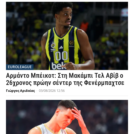
EUROLEAGUE
Αρμάντο Μπέικοτ: Στη Μακάμπι Τελ Αβίβ ο
26χρονος πρώην σέντερ της Φενέρμπαχτσε
Γιώργος Αριδαίας
-
03/08/2026 12:56