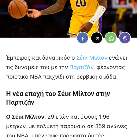
Έμπειρος και δυναμικός ο
Σέικ Μίλτον
ενώνει
τις δυνάμεις του με την
Παρτιζάν
, φέρνοντας
ποιοτικό NBA παιχνίδι στη σερβική ομάδα.
Η νέα εποχή του Σέικ Μίλτον στην
Παρτιζάν
Ο Σέικ Μίλτον
, 29 ετών και ύψους 1.96
μέτρων, με πολυετή παρουσία σε 359 αγώνες
του NBA, υπέγραψε πρόσφατα διετές