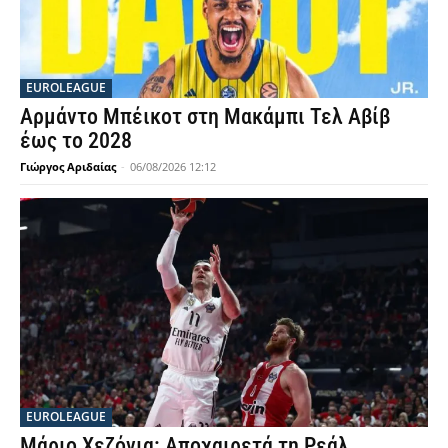
EUROLEAGUE
Αρμάντο Μπέικοτ στη Μακάμπι Τελ Αβίβ
έως το 2028
Γιώργος Αριδαίας
-
06/08/2026 12:12
EUROLEAGUE
Μάριο Χεζόνια: Αποχαιρετά τη Ρεάλ