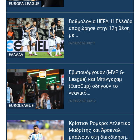
EUROPA LEAGUE
Βαθμολογία UEFA: Η Ελλάδα
υποχώρησε στην 12η θέση
με...
07/08/2026 00:11
ΕΛΛΑΔΑ
Εβμπουόμγουαν (MVP G-
League) και Μπίνγκχαμ
(EuroCup) οδηγούν το
νεανικό...
07/08/2026 00:12
EUROLEAGUE
Κρίστιαν Ρομέρο: Ατλέτικο
Μαδρίτης και Άρσεναλ
μπαίνουν στη διεκδίκηση...