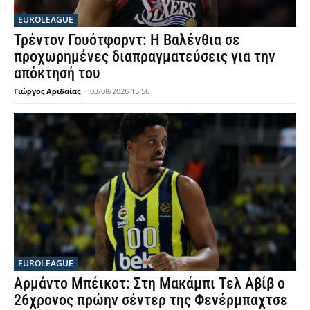
EUROLEAGUE
Τρέντον Γουότφορντ: Η Βαλένθια σε
προχωρημένες διαπραγματεύσεις για την
απόκτησή του
Γιώργος Αριδαίας
-
03/08/2026 15:56
EUROLEAGUE
Αρμάντο Μπέικοτ: Στη Μακάμπι Τελ Αβίβ ο
26χρονος πρώην σέντερ της Φενέρμπαχτσε