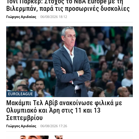
Τόνι Πάρκερ: Στόχος το NBA Europe με τη
Βιλερμπάν, παρά τις προσωρινές δυσκολίες
Γιώργος Αριδαίας
-
06/08/2026 18:12
EUROLEAGUE
Μακάμπι Τελ Αβίβ ανακοίνωσε φιλικά με
Ολυμπιακό και Άρη στις 11 και 13
Σεπτεμβρίου
Γιώργος Αριδαίας
-
06/08/2026 17:26