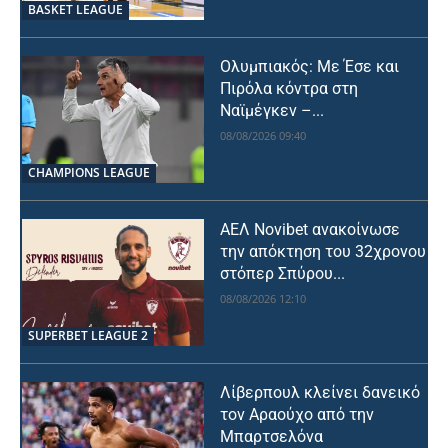
BASKET LEAGUE
Ολυμπιακός: Με Έσε και
Πιρόλα κόντρα στη
Ναϊμέγκεν –...
08/08/2026 09:40
CHAMPIONS LEAGUE
ΑΕΛ Novibet ανακοίνωσε
την απόκτηση του 32χρονου
στόπερ Σπύρου...
08/08/2026 12:10
SUPERBET LEAGUE 2
Λίβερπουλ κλείνει δανεικό
τον Αραούχο από την
Μπαρτσελόνα