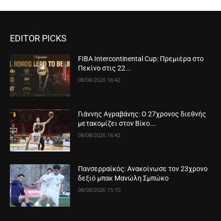
EDITOR PICKS
FIBA Intercontinental Cup: Πρεμιέρα στο
Πεκίνο στις 22...
08/08/2026 16:42
Γιάννης Αγραβάνης: Ο 27χρονος διεθνής
μετακομίζει στον Βίκο...
08/08/2026 16:42
Πανσερραϊκός: Ανακοίνωσε τον 23χρονο
δεξιό μπακ Μανώλη Σμπώκο
08/08/2026 15:10