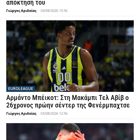
απόκτησή του
Γιώργος Αριδαίας
-
03/08/2026 15:56
EUROLEAGUE
Αρμάντο Μπέικοτ: Στη Μακάμπι Τελ Αβίβ ο
26χρονος πρώην σέντερ της Φενέρμπαχτσε
Γιώργος Αριδαίας
-
03/08/2026 12:56