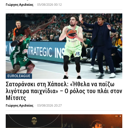
Γιώργος Αριδαίας
-
05/08/2026 00:12
EUROLEAGUE
Σατοράνσκι στη Χάποελ: «Ήθελα να παίζω
λιγότερα παιχνίδια» – Ο ρόλος του πλάι στον
Μίτσιτς
Γιώργος Αριδαίας
-
03/08/2026 20:27