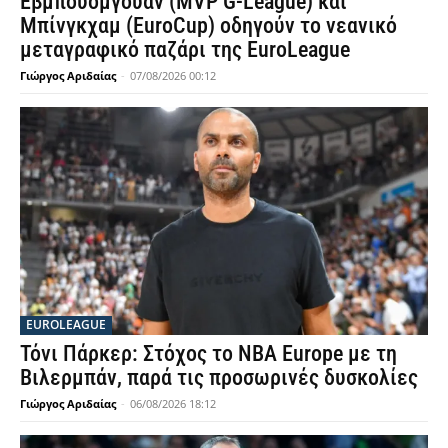
Εβμπουόμγουαν (MVP G-League) και
Μπίνγκχαμ (EuroCup) οδηγούν το νεανικό
μεταγραφικό παζάρι της EuroLeague
Γιώργος Αριδαίας
-
07/08/2026 00:12
EUROLEAGUE
Τόνι Πάρκερ: Στόχος το NBA Europe με τη
Βιλερμπάν, παρά τις προσωρινές δυσκολίες
Γιώργος Αριδαίας
-
06/08/2026 18:12