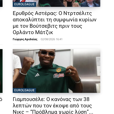
EUROLEAGUE
Ερυθρός Αστέρας: Ο Ντρτσέλιτς
αποκαλύπτει τη συμφωνία κυρίων
με τον Βούτσεβιτς πριν τους
Ορλάντο Μάτζικ
Γιώργος Αριδαίας
-
02/08/2026 16:41
EUROLEAGUE
ό
Γιαμπουσέλε: Ο κανόνας των 38
λεπτών που τον έκοψε από τους
Νικς – “Πρόβλημα χωρίς λύση”...