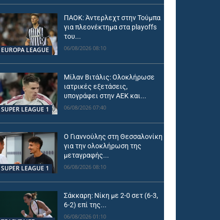
ΠΑΟΚ: Άντερλεχτ στην Τούμπα
για πλεονέκτημα στα playoffs
του...
06/08/2026 08:10
EUROPA LEAGUE
Μίλαν Βιτάλις: Ολοκλήρωσε
ιατρικές εξετάσεις,
υπογράφει στην ΑΕΚ και...
06/08/2026 07:40
SUPER LEAGUE 1
Ο Γιαννούλης στη Θεσσαλονίκη
για την ολοκλήρωση της
μεταγραφής...
06/08/2026 08:10
SUPER LEAGUE 1
Σάκκαρη: Νίκη με 2-0 σετ (6-3,
6-2) επί της...
06/08/2026 01:10