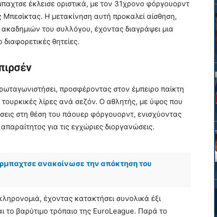
παχτσε έκλεισε οριστικά, με τον 31χρονο φόργουορντ
ης Μπεσίκτας. Η μετακίνηση αυτή προκαλεί αίσθηση,
 ακαδημιών του συλλόγου, έχοντας διαγράψει μια
 διαφορετικές θητείες.
Μπιρσέν
ρωταγωνιστήσει, προσφέροντας στον έμπειρο παίκτη
 τουρκικές λίρες ανά σεζόν. Ο αθλητής, με ύψος που
ύσεις στη θέση του πάουερ φόργουορντ, ενισχύοντας
απαραίτητος για τις εγχώριες διοργανώσεις.
έρμπαχτσε ανακοίνωσε την απόκτηση του
κληρονομιά, έχοντας κατακτήσει συνολικά έξι
 το βαρύτιμο τρόπαιο της EuroLeague. Παρά το