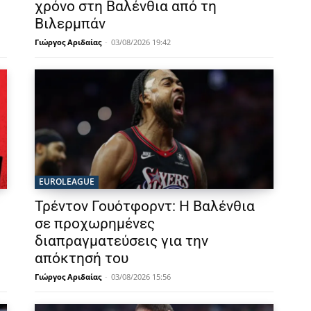
χρόνο στη Βαλένθια από τη
Βιλερμπάν
Γιώργος Αριδαίας
-
03/08/2026 19:42
EUROLEAGUE
Τρέντον Γουότφορντ: Η Βαλένθια
σε προχωρημένες
διαπραγματεύσεις για την
απόκτησή του
Γιώργος Αριδαίας
-
03/08/2026 15:56