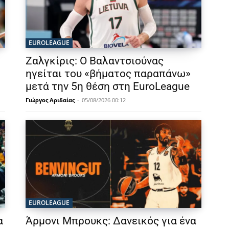
EUROLEAGUE
Ζαλγκίρις: Ο Βαλαντσιούνας
ηγείται του «βήματος παραπάνω»
μετά την 5η θέση στη EuroLeague
Γιώργος Αριδαίας
-
05/08/2026 00:12
EUROLEAGUE
α
Άρμονι Μπρουκς: Δανεικός για ένα