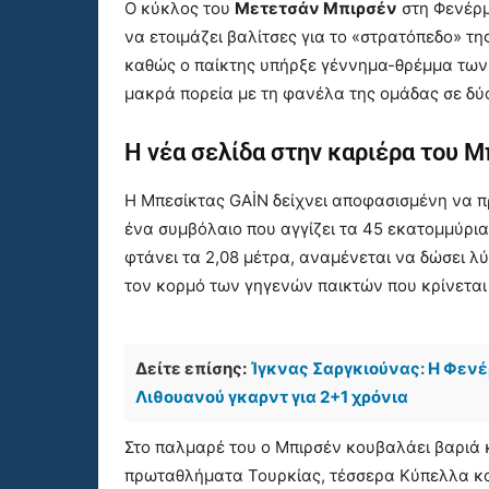
Ο κύκλος του
Μετετσάν Μπιρσέν
στη Φενέρμ
να ετοιμάζει βαλίτσες για το «στρατόπεδο» τ
καθώς ο παίκτης υπήρξε γέννημα-θρέμμα των
μακρά πορεία με τη φανέλα της ομάδας σε δύο
Η νέα σελίδα στην καριέρα του 
Η Μπεσίκτας GAİN δείχνει αποφασισμένη να π
ένα συμβόλαιο που αγγίζει τα 45 εκατομμύρια
φτάνει τα 2,08 μέτρα, αναμένεται να δώσει λ
τον κορμό των γηγενών παικτών που κρίνεται 
Δείτε επίσης:
Ίγκνας Σαργκιούνας: Η Φεν
Λιθουανού γκαρντ για 2+1 χρόνια
Στο παλμαρέ του ο Μπιρσέν κουβαλάει βαριά 
πρωταθλήματα Τουρκίας, τέσσερα Κύπελλα και