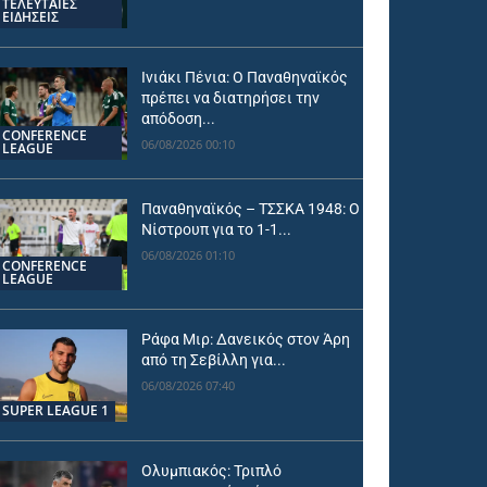
ΤΕΛΕΥΤΑΙΕΣ
ΕΙΔΗΣΕΙΣ
Ινιάκι Πένια: Ο Παναθηναϊκός
πρέπει να διατηρήσει την
απόδοση...
CONFERENCE
06/08/2026 00:10
LEAGUE
Παναθηναϊκός – ΤΣΣΚΑ 1948: Ο
Νίστρουπ για το 1-1...
06/08/2026 01:10
CONFERENCE
LEAGUE
Ράφα Μιρ: Δανεικός στον Άρη
από τη Σεβίλλη για...
06/08/2026 07:40
SUPER LEAGUE 1
Ολυμπιακός: Τριπλό