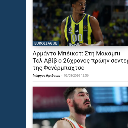
EUROLEAGUE
Αρμάντο Μπέικοτ: Στη Μακάμπι
Τελ Αβίβ ο 26χρονος πρώην σέντε
της Φενέρμπαχτσε
Γιώργος Αριδαίας
-
03/08/2026 12:56