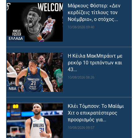
Μάρκους Φόστερ: «Δεν
κερδίζεις τίτλους τον
Νοέμβριο», ο στόχος...
10/08/2026 09:40
ΕΛΛΑΔΑ
Η Κέιλα ΜακΜπράιντ με
ρεκόρ 10 τριπόντων και
43...
10/08/2026 08:26
NBA
Κλέι Τόμπσον: Το Μαϊάμι
Χιτ ο επικρατέστερος
προορισμός για...
10/08/2026 09:57