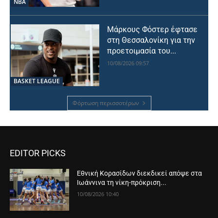
NBA
Μάρκους Φόστερ έφτασε
στη Θεσσαλονίκη για την
προετοιμασία του...
10/08/2026 09:57
BASKET LEAGUE
Φόρτωση περισσοτέρων
EDITOR PICKS
Εθνική Κορασίδων διεκδικεί απόψε στα
Ιωάννινα τη νίκη-πρόκριση...
10/08/2026 10:40