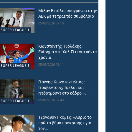
Μίλαν Βιτάλις υπογράφει στην
ΑΕΚ με τετραετές συμβόλαιο
05/08/2026 07:10
SUPER LEAGUE 1
Κωνσταντής Τζολάκης:
Επίσημα στη Χαλ Σίτι για πέντε
χρόνια...
05/08/2026 13:11
SUPER LEAGUE 1
Γιάννης Κωνσταντέλιας:
Γιουβέντους, Τσέλσι και
Ντόρτμουντ στο κάδρο –...
05/08/2026 07:40
SUPER LEAGUE 1
Τζόναθαν Γκόμες: «Αύριο το
πρώτο βήμα πρόκρισης» για
τον...