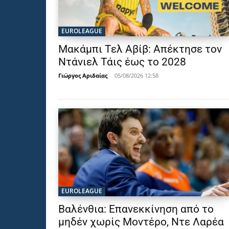
EUROLEAGUE
Μακάμπι Τελ Αβίβ: Απέκτησε τον
Ντάνιελ Τάις έως το 2028
Γιώργος Αριδαίας
-
05/08/2026 12:58
EUROLEAGUE
Βαλένθια: Επανεκκίνηση από το
μηδέν χωρίς Μοντέρο, Ντε Λαρέα