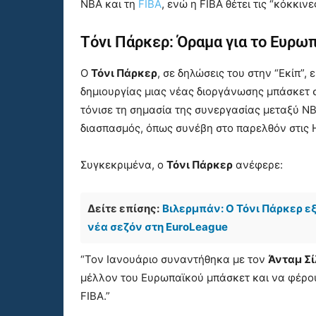
NBA και τη
FIBA
, ενώ η FIBA θέτει τις “κόκκιν
Τόνι Πάρκερ: Όραμα για το Ευρ
Ο
Τόνι Πάρκερ
, σε δηλώσεις του στην “Εκίπ”,
δημιουργίας μιας νέας διοργάνωσης μπάσκετ 
τόνισε τη σημασία της συνεργασίας μεταξύ NB
διασπασμός, όπως συνέβη στο παρελθόν στις 
Συγκεκριμένα, ο
Τόνι Πάρκερ
ανέφερε:
Δείτε επίσης:
Βιλερμπάν: Ο Τόνι Πάρκερ ε
νέα σεζόν στη EuroLeague
“Τον Ιανουάριο συναντήθηκα με τον
Άνταμ Σί
μέλλον του Ευρωπαϊκού μπάσκετ και να φέρουμ
FIBA.”