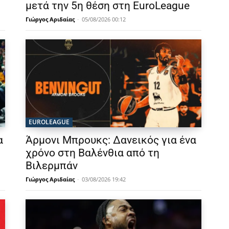
μετά την 5η θέση στη EuroLeague
Γιώργος Αριδαίας
-
05/08/2026 00:12
EUROLEAGUE
α
Άρμονι Μπρουκς: Δανεικός για ένα
χρόνο στη Βαλένθια από τη
Βιλερμπάν
Γιώργος Αριδαίας
-
03/08/2026 19:42