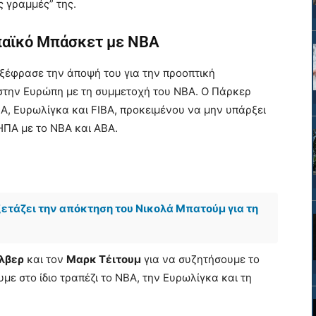
ες γραμμές” της.
ωπαϊκό Μπάσκετ με NBA
 εξέφρασε την άποψή του για την προοπτική
στην Ευρώπη με τη συμμετοχή του NBA. Ο Πάρκερ
A, Ευρωλίγκα και FIBA, προκειμένου να μην υπάρξει
ΗΠΑ με το NBA και ABA.
ξετάζει την απόκτηση του Νικολά Μπατούμ για τη
λβερ
και τον
Μαρκ Τέιτουμ
για να συζητήσουμε το
ε στο ίδιο τραπέζι το NBA, την Ευρωλίγκα και τη