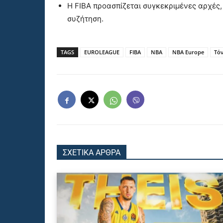
Η FIBA προασπίζεται συγκεκριμένες αρχές, 
συζήτηση.
TAGS
EUROLEAGUE
FIBA
ΝΒΑ
ΝΒΑ Europe
Τό
ΣΧΕΤΙΚΑ ΑΡΘΡΑ