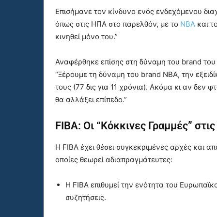
Επισήμανε τον κίνδυνο ενός ενδεχόμενου δια
όπως στις ΗΠΑ στο παρελθόν, με το
ΝΒΑ
και τ
κινηθεί μόνο του.”
Αναφέρθηκε επίσης στη δύναμη του brand του 
“Ξέρουμε τη δύναμη του brand NBA, την εξειδ
τους (77 δις για 11 χρόνια). Ακόμα κι αν δεν
θα αλλάξει επίπεδο.”
FIBA: Οι “Κόκκινες Γραμμές” στι
H FIBA έχει θέσει συγκεκριμένες αρχές και απ
οποίες θεωρεί αδιαπραγμάτευτες:
Η FIBA επιθυμεί την ενότητα του Ευρωπαϊκ
συζητήσεις.