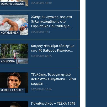
05/08/2026 18:10
EUROPA LEAGUE
Άλκης Κυνηγάκης: 8ος στα
5χλμ. κολύμβησης στο
Ευρωπαϊκό Πρωτάθλημα...
05/08/2026 17:11
ΚΟΛΥΜΒΗΣΗ
Καιρός: Νέο κύμα ζέστης με
έως 40 βαθμούς Κελσίου...
05/08/2026 08:35
ΚΟΙΝΩΝΙΑ
Τζολάκης: Το συγκινητικό
αντίο στον Ολυμπιακό – «Ένα
κομμάτι...
05/08/2026 15:40
SUPER LEAGUE 1
Παναθηναϊκός – ΤΣΣΚΑ 1948