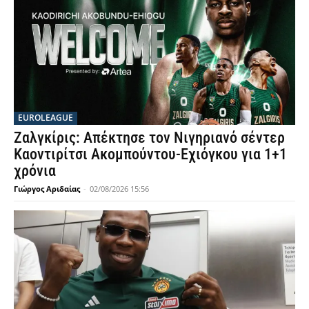
EUROLEAGUE
Ζαλγκίρις: Απέκτησε τον Νιγηριανό σέντερ
Καοντιρίτσι Ακομπούντου-Εχιόγκου για 1+1
χρόνια
Γιώργος Αριδαίας
-
02/08/2026 15:56