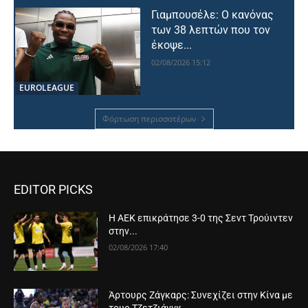
Γιαμπουσέλε: Ο κανόνας
των 38 λεπτών που τον
έκοψε...
02/08/2026 15:12
EUROLEAGUE
Φόρτωση περισσοτέρων
EDITOR PICKS
Η ΑΕΚ επικράτησε 3-0 της Σεντ Τρούιντεν
στην...
02/08/2026 17:40
Άρτουρς Ζάγκαρς: Συνεχίζει στην Κίνα με
τους Τζετζιάνγκ...