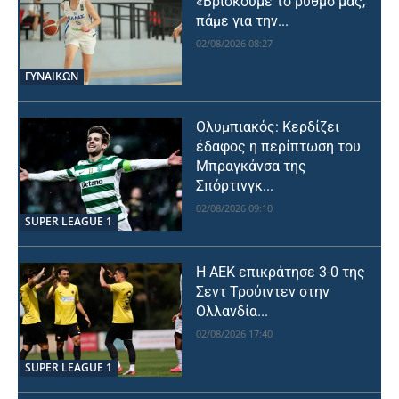
«Βρίσκουμε το ρυθμό μας,
πάμε για την...
02/08/2026 08:27
ΓΥΝΑΙΚΩΝ
Ολυμπιακός: Κερδίζει
έδαφος η περίπτωση του
Μπραγκάνσα της
Σπόρτινγκ...
02/08/2026 09:10
SUPER LEAGUE 1
Η ΑΕΚ επικράτησε 3-0 της
Σεντ Τρούιντεν στην
Ολλανδία...
02/08/2026 17:40
SUPER LEAGUE 1