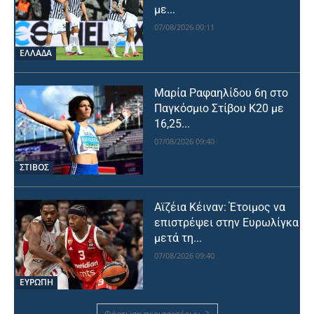
με...
07/08/2026 00:11
ΕΛΛΑΔΑ
Μαρία Ραφαηλίδου 6η στο
Παγκόσμιο Στίβου Κ20 με
16,25...
07/08/2026 09:40
ΣΤΙΒΟΣ
Αϊζέια Κέιναν: Έτοιμος να
επιστρέψει στην Ευρωλίγκα
μετά τη...
07/08/2026 09:40
ΕΥΡΩΠΗ
Φόρτωση περισσοτέρων