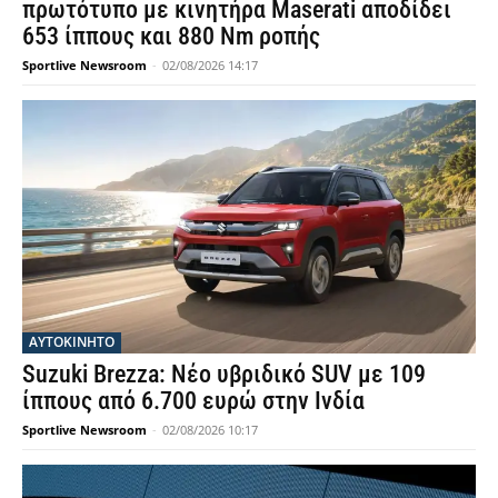
πρωτότυπο με κινητήρα Maserati αποδίδει
653 ίππους και 880 Nm ροπής
Sportlive Newsroom
-
02/08/2026 14:17
ΑΥΤΟΚΙΝΗΤΟ
Suzuki Brezza: Νέο υβριδικό SUV με 109
ίππους από 6.700 ευρώ στην Ινδία
Sportlive Newsroom
-
02/08/2026 10:17