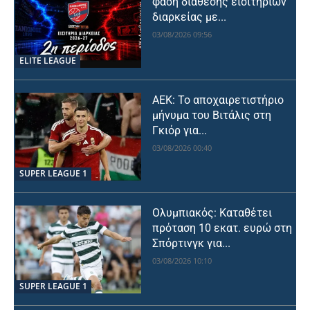
φάση διάθεσης εισιτηρίων
διαρκείας με...
03/08/2026 09:56
ELITE LEAGUE
ΑΕΚ: Το αποχαιρετιστήριο
μήνυμα του Βιτάλις στη
Γκιόρ για...
03/08/2026 00:40
SUPER LEAGUE 1
Ολυμπιακός: Καταθέτει
πρόταση 10 εκατ. ευρώ στη
Σπόρτινγκ για...
03/08/2026 10:10
SUPER LEAGUE 1