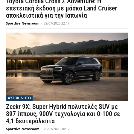
Toyota Corolla Cross Z Adventure: Η
επετειακή έκδοση με μάσκα Land Cruiser
αποκλειστικά για την Ιαπωνία
Sportlive Newsroom
-
29/07/2026 22:17
ΑΥΤΟΚΙΝΗΤΟ
Zeekr 9X: Super Hybrid πολυτελές SUV με
897 ίππους, 900V τεχνολογία και 0-100 σε
4,1 δευτερόλεπτα
Sportlive Newsroom
-
29/07/2026 10:17