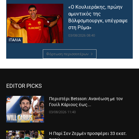
«Ο Κουλιεράκης, πρώην
αμυντικός της
Βόλφσμπουργκ, υπέγραψε
στη Ρόμα»
03/08/2026 08:40
ΙΤΑΛΙΑ
Φόρτωση περισσοτέρων
EDITOR PICKS
Περιστέρι Betsson: Ανανέωση με τον
Γουίλ Κάριους έως...
03/08/2026 11:40
Η Παρί Σεν Ζερμέν προσφέρει 33 εκατ.